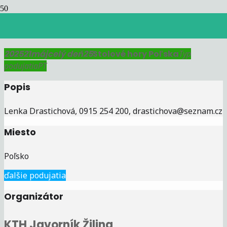
Stolové hory Poľska
2025
21
máj
celý deň
25
Stolové hory Poľska
Typ
podujatia
PT
Popis
Lenka Drastichová, 0915 254 200, drastichova@seznam.cz
Miesto
Poľsko
ďalšie podujatia
Organizátor
KTH Javorník Žilina