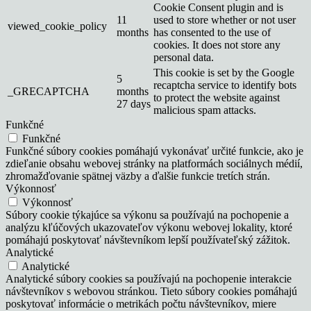
Cookie Consent plugin and is
11
used to store whether or not user
viewed_cookie_policy
months
has consented to the use of
cookies. It does not store any
personal data.
This cookie is set by the Google
5
recaptcha service to identify bots
_GRECAPTCHA
months
to protect the website against
27 days
malicious spam attacks.
Funkčné
Funkčné
Funkčné súbory cookies pomáhajú vykonávať určité funkcie, ako je
zdieľanie obsahu webovej stránky na platformách sociálnych médií,
zhromažďovanie spätnej väzby a ďalšie funkcie tretích strán.
Výkonnosť
Výkonnosť
Súbory cookie týkajúce sa výkonu sa používajú na pochopenie a
analýzu kľúčových ukazovateľov výkonu webovej lokality, ktoré
pomáhajú poskytovať návštevníkom lepší používateľský zážitok.
Analytické
Analytické
Analytické súbory cookies sa používajú na pochopenie interakcie
návštevníkov s webovou stránkou. Tieto súbory cookies pomáhajú
poskytovať informácie o metrikách počtu návštevníkov, miere