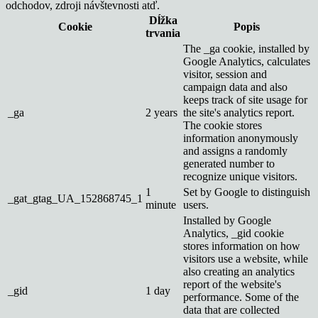
odchodov, zdroji návštevnosti atď.
Dĺžka
Cookie
Popis
trvania
The _ga cookie, installed by
Google Analytics, calculates
visitor, session and
campaign data and also
keeps track of site usage for
_ga
2 years
the site's analytics report.
The cookie stores
information anonymously
and assigns a randomly
generated number to
recognize unique visitors.
1
Set by Google to distinguish
_gat_gtag_UA_152868745_1
minute
users.
Installed by Google
Analytics, _gid cookie
stores information on how
visitors use a website, while
also creating an analytics
report of the website's
_gid
1 day
performance. Some of the
data that are collected