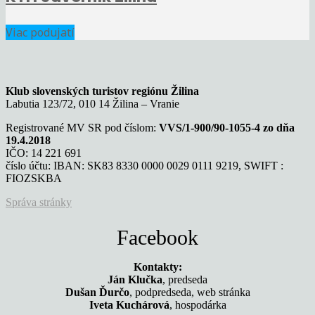
Viac podujatí
Klub slovenských turistov regiónu Žilina
Labutia 123/72, 010 14 Žilina – Vranie
Registrované MV SR pod číslom:
VVS/1-900/90-1055-4 zo dňa
19.4.2018
IČO: 14 221 691
číslo účtu: IBAN: SK83 8330 0000 0029 0111 9219, SWIFT :
FIOZSKBA
Správa stránky
Facebook
Kontakty:
Ján Klučka
, predseda
Dušan Ďurčo
, podpredseda, web stránka
Iveta Kuchárová
, hospodárka