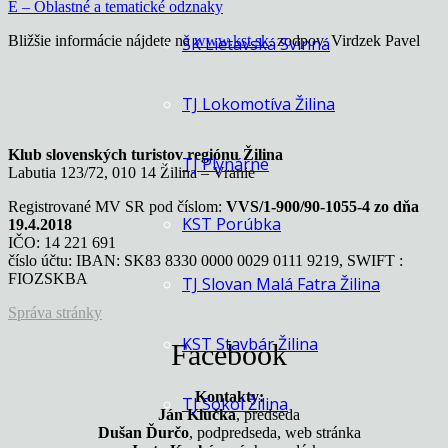
E – Oblastné a tematické odznaky
Bližšie informácie nájdete na
www.kst.sk
. zodpov. Virdzek Pavel
ŠK Lietavská Svinná
TJ Lokomotíva Žilina
Klub slovenských turistov regiónu Žilina
TJ Plynárne
Labutia 123/72, 010 14 Žilina – Vranie
Registrované MV SR pod číslom:
VVS/1-900/90-1055-4 zo dňa
KST Porúbka
19.4.2018
IČO: 14 221 691
číslo účtu: IBAN: SK83 8330 0000 0029 0111 9219, SWIFT :
FIOZSKBA
TJ Slovan Malá Fatra Žilina
Správa stránky
KST Stavbár Žilina
Facebook
Kontakty:
TJ Sokol Žilina
Ján Klučka
, predseda
Dušan Ďurčo
, podpredseda, web stránka