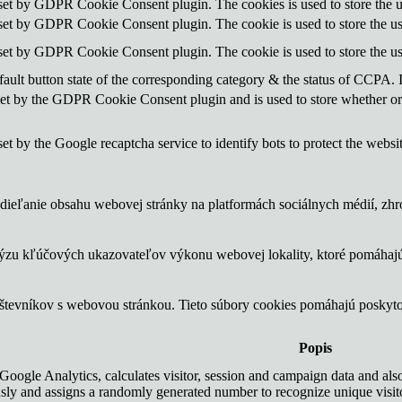
 set by GDPR Cookie Consent plugin. The cookies is used to store the u
 set by GDPR Cookie Consent plugin. The cookie is used to store the use
 set by GDPR Cookie Consent plugin. The cookie is used to store the us
ault button state of the corresponding category & the status of CCPA. 
set by the GDPR Cookie Consent plugin and is used to store whether or n
set by the Google recaptcha service to identify bots to protect the websi
ieľanie obsahu webovej stránky na platformách sociálnych médií, zhrom
lýzu kľúčových ukazovateľov výkonu webovej lokality, ktoré pomáhajú
vštevníkov s webovou stránkou. Tieto súbory cookies pomáhajú poskyt
Popis
Google Analytics, calculates visitor, session and campaign data and also 
ly and assigns a randomly generated number to recognize unique visit