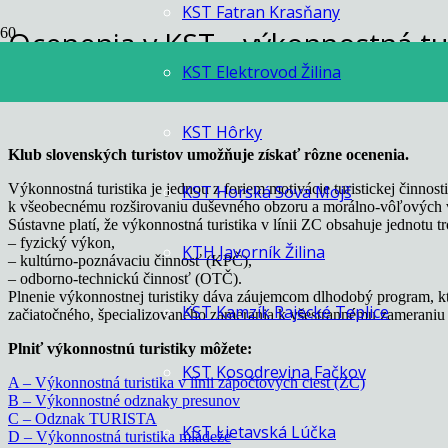
KST Fatran Krasňany
Ocenenia v KST – výkonnostná tur
KST Elektrovod Žilina
Domovská stránka
Ocenenia v KST – výkonnostná turistika
KST Hôrky
Klub slovenských turistov umožňuje získať rôzne ocenenia.
Výkonnostná turistika je jednou z foriem motivácie turistickej činnost
KST Horská Sova Mojš
k všeobecnému rozširovaniu duševného obzoru a morálno-vôľových v
Sústavne platí, že výkonnostná turistika v línii ZC obsahuje jednotu tr
– fyzický výkon,
KTH Javorník Žilina
– kultúrno-poznávaciu činnosť (KPČ),
– odborno-technickú činnosť (OTČ).
Plnenie výkonnostnej turistiky dáva záujemcom dlhodobý program, kt
KST Kamzík Rajecké Teplice
začiatočného, špecializovaného zamerania k všestrannému zameraniu 
Plniť výkonnostnú turistiky môžete:
KST Kosodrevina Fačkov
A – Výkonnostná turistika v línii zápočtových ciest (ZC)
B – Výkonnostné odznaky presunov
C – Odznak TURISTA
KST Lietavská Lúčka
D – Výkonnostná turistika mládeže