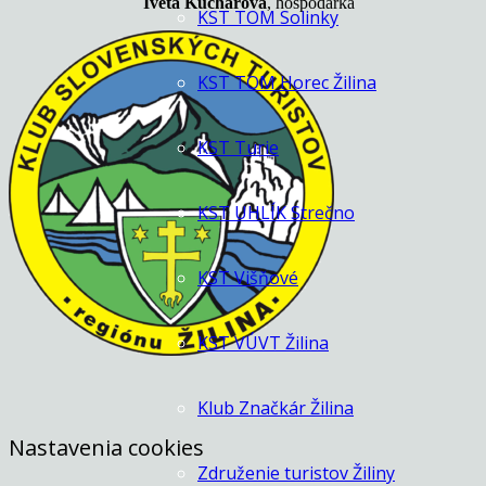
Iveta Kuchárová
, hospodárka
KST TOM Solinky
KST TOM Horec Žilina
KST Turie
KST UHLÍK Strečno
KST Višňové
KST VÚVT Žilina
Klub Značkár Žilina
Nastavenia cookies
Združenie turistov Žiliny