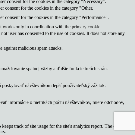
ser consent for the cookies in the category "Necessary".
r consent for the cookies in the category "Other.
er consent for the cookies in the category "Performance".
It works only in coordination with the primary cookie.
ot user has consented to the use of cookies. It does not store any
te against malicious spam attacks.
ažďovanie spätnej väzby a ďalšie funkcie tretích strán.
 poskytovať návštevníkom lepší používateľský zážitok.
ovať informácie o metrikách počtu návštevníkov, miere odchodov,
keeps track of site usage for the site's analytics report. The cookie
ors.