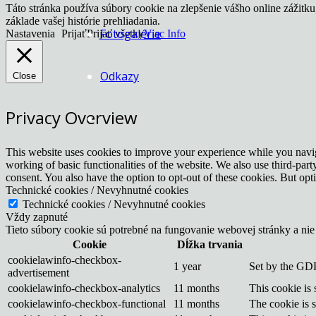
Táto stránka používa súbory cookie na zlepšenie vášho online zážitk
základe vašej histórie prehliadania.
Fotogalérie
Nastavenia
Prijať
Prijať všetky
Viac Info
Odkazy
Close
Privacy Overview
This website uses cookies to improve your experience while you navigat
working of basic functionalities of the website. We also use third-pa
consent. You also have the option to opt-out of these cookies. But op
Technické cookies / Nevyhnutné cookies
Technické cookies / Nevyhnutné cookies
Vždy zapnuté
Tieto súbory cookie sú potrebné na fungovanie webovej stránky a nie
Cookie
Dĺžka trvania
cookielawinfo-checkbox-
1 year
Set by the GDP
advertisement
cookielawinfo-checkbox-analytics
11 months
This cookie is
cookielawinfo-checkbox-functional
11 months
The cookie is 