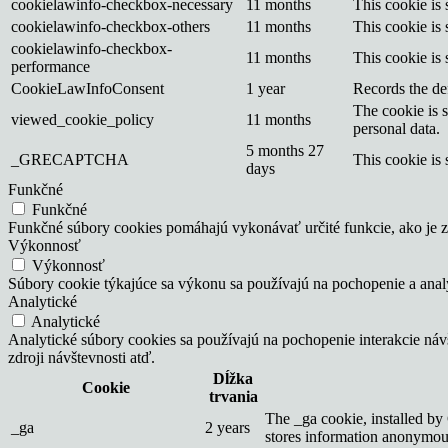
cookielawinfo-checkbox-necessary
11 months
This cookie is
cookielawinfo-checkbox-others
11 months
This cookie is
cookielawinfo-checkbox-
11 months
This cookie is
performance
CookieLawInfoConsent
1 year
Records the def
The cookie is 
viewed_cookie_policy
11 months
personal data.
5 months 27
_GRECAPTCHA
This cookie is 
days
Funkčné
Funkčné
Funkčné súbory cookies pomáhajú vykonávať určité funkcie, ako je zd
Výkonnosť
Výkonnosť
Súbory cookie týkajúce sa výkonu sa používajú na pochopenie a ana
Analytické
Analytické
Analytické súbory cookies sa používajú na pochopenie interakcie ná
zdroji návštevnosti atď.
Dĺžka
Cookie
trvania
The _ga cookie, installed by 
_ga
2 years
stores information anonymous