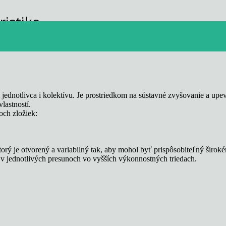
istika
i jednotlivca i kolektívu. Je prostriedkom na sústavné zvyšovanie a upe
lastností.
och zložiek:
orý je otvorený a variabilný tak, aby mohol byť prispôsobiteľný širo
v jednotlivých presunoch vo vyšších výkonnostných triedach.