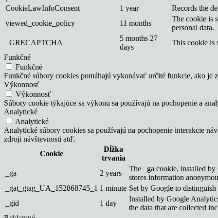
CookieLawInfoConsent
1 year
Records the def
The cookie is 
viewed_cookie_policy
11 months
personal data.
5 months 27
_GRECAPTCHA
This cookie is 
days
Funkčné
Funkčné
Funkčné súbory cookies pomáhajú vykonávať určité funkcie, ako je zd
Výkonnosť
Výkonnosť
Súbory cookie týkajúce sa výkonu sa používajú na pochopenie a ana
Analytické
Analytické
Analytické súbory cookies sa používajú na pochopenie interakcie ná
zdroji návštevnosti atď.
Dĺžka
Cookie
trvania
The _ga cookie, installed by 
_ga
2 years
stores information anonymous
_gat_gtag_UA_152868745_1
1 minute
Set by Google to distinguish 
Installed by Google Analytics
_gid
1 day
the data that are collected i
Reklamné