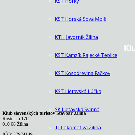
KST Hôrky
KST Horská Sova Mojš
KTH Javorník Žilina
Kl
KST Kamzík Rajecké Teplice
KST Kosodrevina Fačkov
KST Lietavská Lúčka
ŠK Lietavská Svinná
Klub slovenských turistov Stavbár Žilina
Rosinská 17C
010 08 Žilina
TJ Lokomotíva Žilina
IČO: 37974149