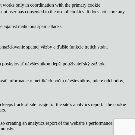
It works only in coordination with the primary cookie.
ot user has consented to the use of cookies. It does not store any
te against malicious spam attacks.
ažďovanie spätnej väzby a ďalšie funkcie tretích strán.
 poskytovať návštevníkom lepší používateľský zážitok.
ovať informácie o metrikách počtu návštevníkov, miere odchodov,
keeps track of site usage for the site's analytics report. The cookie
ors.
lso creating an analytics report of the website's performance. Some of
ymously.