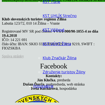
KST Turie
KST UHLÍK Strečno
Klub slovenských turistov regiónu Žilina
Labutia 123/72, 010 14 Žilina – Vranie
KST Višňové
Registrované MV SR pod číslom:
VVS/1-900/90-1055-4 zo dňa
19.4.2018
IČO: 14 221 691
KST VÚVT Žilina
číslo účtu: IBAN: SK83 8330 0000 0029 0111 9219, SWIFT :
FIOZSKBA
Správa stránky
Klub Značkár Žilina
Facebook
Združenie turistov Žiliny
Kontakty:
Ján Klučka
, predseda
Dušan Ďurčo
, podpredseda, web stránka
Fotogalérie
Iveta Kuchárová
, hospodárka
Odkazy