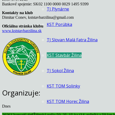
Bankové spojenie: SK02 1100 0000 0029 1495 9399
TJ Plynárne
Kontakty na klub
Dimitar Conev, kststavbarzilina@gmail.com
KST Porúbka
Oficiálna stránka
klubu
www.kststavbarzilina.sk
TJ Slovan Malá Fatra Žilina
KST Stavbár Žilina
TJ Sokol Žilina
KST TOM Solinky
Organizuje:
KST TOM Horec Žilina
Dnes
2026
12
sep
celý deň
Žilinská pešia 50, 25, 15-ka (14. ročník) a 50 km h