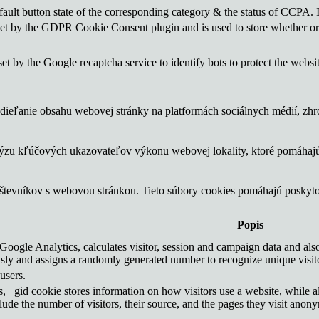
ault button state of the corresponding category & the status of CCPA. 
set by the GDPR Cookie Consent plugin and is used to store whether or n
set by the Google recaptcha service to identify bots to protect the websi
ieľanie obsahu webovej stránky na platformách sociálnych médií, zhrom
lýzu kľúčových ukazovateľov výkonu webovej lokality, ktoré pomáhajú
vštevníkov s webovou stránkou. Tieto súbory cookies pomáhajú poskyt
Popis
Google Analytics, calculates visitor, session and campaign data and also 
ly and assigns a randomly generated number to recognize unique visit
users.
, _gid cookie stores information on how visitors use a website, while a
nclude the number of visitors, their source, and the pages they visit anon