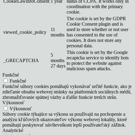
CookieLawInfoConsent
1 year
status of CCPA. It works only in
coordination with the primary
cookie.
The cookie is set by the GDPR
Cookie Consent plugin and is
11
used to store whether or not user
viewed_cookie_policy
months
has consented to the use of
cookies. It does not store any
personal data.
This cookie is set by the Google
5
recaptcha service to identify bots
_GRECAPTCHA
months
to protect the website against
27 days
malicious spam attacks.
Funkčné
Funkčné
Funkčné súbory cookies pomáhajú vykonávať určité funkcie, ako je
zdieľanie obsahu webovej stránky na platformách sociálnych médií,
zhromažďovanie spätnej väzby a ďalšie funkcie tretích strán.
Výkonnosť
Výkonnosť
Súbory cookie týkajúce sa výkonu sa používajú na pochopenie a
analýzu kľúčových ukazovateľov výkonu webovej lokality, ktoré
pomáhajú poskytovať návštevníkom lepší používateľský zážitok.
Analytické