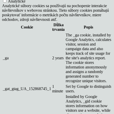
Analytické
Analytické súbory cookies sa používajú na pochopenie interakcie
návštevníkov s webovou stránkou. Tieto súbory cookies pomáhajú
poskytovať informácie o metrikách počtu návštevníkov, miere
odchodov, zdroji návštevnosti atď.
Dĺžka
Cookie
Popis
trvania
The _ga cookie, installed by
Google Analytics, calculates
visitor, session and
campaign data and also
keeps track of site usage for
_ga
2 years
the site's analytics report.
The cookie stores
information anonymously
and assigns a randomly
generated number to
recognize unique visitors.
1
Set by Google to distinguish
_gat_gtag_UA_152868745_1
minute
users.
Installed by Google
Analytics, _gid cookie
stores information on how
visitors use a website, while