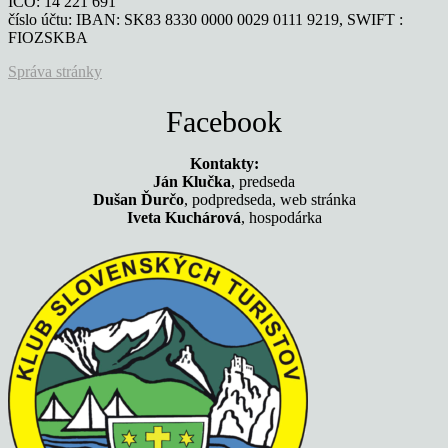
IČO: 14 221 691
číslo účtu: IBAN: SK83 8330 0000 0029 0111 9219, SWIFT :
FIOZSKBA
Správa stránky
Facebook
Kontakty:
Ján Klučka
, predseda
Dušan Ďurčo
, podpredseda, web stránka
Iveta Kuchárová
, hospodárka