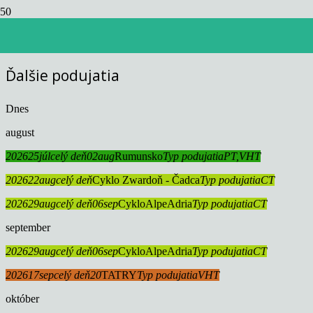
Events by this organizer
Ďalšie podujatia
Dnes
august
2026
25
júl
celý deň
02
aug
Rumunsko
Typ podujatia
PT,
VHT
2026
22
aug
celý deň
Cyklo Zwardoň - Čadca
Typ podujatia
CT
2026
29
aug
celý deň
06
sep
CykloAlpeAdria
Typ podujatia
CT
september
2026
29
aug
celý deň
06
sep
CykloAlpeAdria
Typ podujatia
CT
2026
17
sep
celý deň
20
TATRY
Typ podujatia
VHT
október