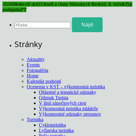
2026
08
okt
celý deň
11
Jeseň a chaty Sliezskych Beskýd, 8. ročník
Typ
podujatia
PT
Hľadať:
Stránky
Aktuality
Events
Fotogaléria
Home
Kalendár podujatí
Ocenenia v KST – výkonnostná turistika
Oblastné a tematické odznaky
Odznak Turista
V línií zápočtových ciest
Výkonnostná turistika mládeže
Výkonnostné odznaky presunov
Turistika
Cykloturistika
Lyžiarska turistika
Pešia turistika