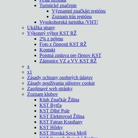
Turistické značenie
Významní značkári regiónu
Zoznam trás regiónu
Vysokohorská turistika /VHT/
Ukážka strany
Výkonný výbor KST RŽ
2% z príjmu
Foto z činnosti KST RŽ
Kontakt
Poistná zmluva pre členov KST
Zápisnice VZ a VV KST RŽ
x
x1
Zásady ochrany osobných údajov
Zásady používania súborov cookie
Zaujímavé web stránky
Zoznam klubov
Klub Značkár Žilina
KST Bytča
KST Dlhé Pole
KST Elektrovod Žilina
KST Fatran Krasňany
KST Hôrky
KST Horská Sova Mojš