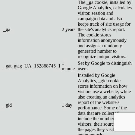
The _ga cookie, installed by
Google Analytics, calculates
visitor, session and
campaign data and also
keeps track of site usage for
_ga
2 years
the site's analytics report.
The cookie stores
information anonymously
and assigns a randomly
generated number to
recognize unique visitors.
1
Set by Google to distinguish
_gat_gtag_UA_152868745_1
minute
users.
Installed by Google
Analytics, _gid cookie
stores information on how
visitors use a website, while
also creating an analytics
report of the website's
_gid
1 day
performance. Some of the
data that are collected
include the number of
visitors, their source, and
the pages they visit
anonymously.