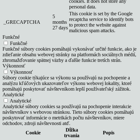
cookies. It does not store any
personal data.
This cookie is set by the Google
5
recaptcha service to identify bots
_GRECAPTCHA
months
to protect the website against
27 days
malicious spam attacks.
Funkčné
Funkčné
Funkčné súbory cookies pomáhajú vykonávať určité funkcie, ako je
zdieľanie obsahu webovej stránky na platformách sociálnych médií,
zhromažďovanie spätnej väzby a ďalšie funkcie tretích strán.
Výkonnosť
Výkonnosť
Súbory cookie týkajúce sa výkonu sa používajú na pochopenie a
analýzu kľúčových ukazovateľov výkonu webovej lokality, ktoré
pomáhajú poskytovať návštevníkom lepší používateľský zážitok.
Analytické
Analytické
Analytické súbory cookies sa používajú na pochopenie interakcie
návštevníkov s webovou stránkou. Tieto súbory cookies pomáhajú
poskytovať informácie o metrikách počtu návštevníkov, miere
odchodov, zdroji návštevnosti atď.
Dĺžka
Cookie
Popis
trvania