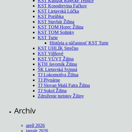
KST Kamzík Rajecké Teplice
KST Kosodrevina Fačkov
KST Lietavská Lúčka
KST Porúbka
KST Stavbár Žilina
KST TOM Horec Žilina
KST TOM Solinky
KST Turie
História a súčasnosť KST Turie
KST UHLÍK Strečno
KST Višňové
KST VÚVT Žilina
KTH Javorník Žilina
ŠK Lietavská Svinná
TJ Lokomotíva Žilina
TJ Plynárne
TJ Slovan Malá Fatra Žilina
TJ Sokol Žilina
Združenie turistov Žiliny
Archív
apríl 2026
január 2026