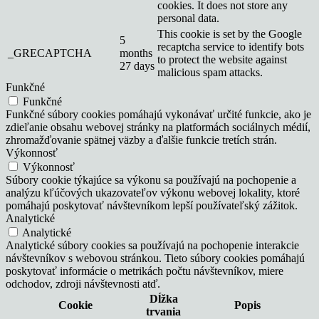
cookies. It does not store any
personal data.
This cookie is set by the Google
5
recaptcha service to identify bots
_GRECAPTCHA
months
to protect the website against
27 days
malicious spam attacks.
Funkčné
Funkčné
Funkčné súbory cookies pomáhajú vykonávať určité funkcie, ako je
zdieľanie obsahu webovej stránky na platformách sociálnych médií,
zhromažďovanie spätnej väzby a ďalšie funkcie tretích strán.
Výkonnosť
Výkonnosť
Súbory cookie týkajúce sa výkonu sa používajú na pochopenie a
analýzu kľúčových ukazovateľov výkonu webovej lokality, ktoré
pomáhajú poskytovať návštevníkom lepší používateľský zážitok.
Analytické
Analytické
Analytické súbory cookies sa používajú na pochopenie interakcie
návštevníkov s webovou stránkou. Tieto súbory cookies pomáhajú
poskytovať informácie o metrikách počtu návštevníkov, miere
odchodov, zdroji návštevnosti atď.
Dĺžka
Cookie
Popis
trvania