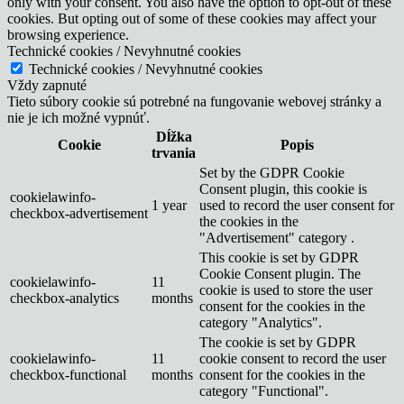
only with your consent. You also have the option to opt-out of these
cookies. But opting out of some of these cookies may affect your
browsing experience.
Technické cookies / Nevyhnutné cookies
Technické cookies / Nevyhnutné cookies
Vždy zapnuté
Tieto súbory cookie sú potrebné na fungovanie webovej stránky a
nie je ich možné vypnúť.
Dĺžka
Cookie
Popis
trvania
Set by the GDPR Cookie
Consent plugin, this cookie is
cookielawinfo-
1 year
used to record the user consent for
checkbox-advertisement
the cookies in the
"Advertisement" category .
This cookie is set by GDPR
Cookie Consent plugin. The
cookielawinfo-
11
cookie is used to store the user
checkbox-analytics
months
consent for the cookies in the
category "Analytics".
The cookie is set by GDPR
cookielawinfo-
11
cookie consent to record the user
checkbox-functional
months
consent for the cookies in the
category "Functional".