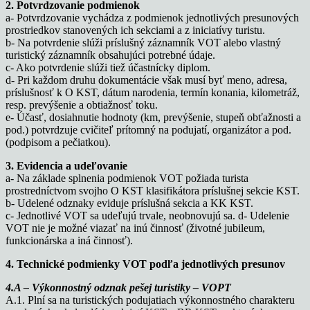
2. Potvrdzovanie podmienok
a- Potvrdzovanie vychádza z podmienok jednotlivých presunových
prostriedkov stanovených ich sekciami a z iniciatívy turistu.
b- Na potvrdenie slúži príslušný záznamník VOT alebo vlastný
turistický záznamník obsahujúci potrebné údaje.
c- Ako potvrdenie slúži tiež účastnícky diplom.
d- Pri každom druhu dokumentácie však musí byť meno, adresa,
príslušnosť k O KST, dátum narodenia, termín konania, kilometráž,
resp. prevýšenie a obtiažnosť toku.
e- Účasť, dosiahnutie hodnoty (km, prevýšenie, stupeň obťažnosti a
pod.) potvrdzuje cvičiteľ prítomný na podujatí, organizátor a pod.
(podpisom a pečiatkou).
3. Evidencia a udeľovanie
a- Na základe splnenia podmienok VOT požiada turista
prostredníctvom svojho O KST klasifikátora príslušnej sekcie KST.
b- Udelené odznaky eviduje príslušná sekcia a KK KST.
c- Jednotlivé VOT sa udeľujú trvale, neobnovujú sa. d- Udelenie
VOT nie je možné viazať na inú činnosť (životné jubileum,
funkcionárska a iná činnosť).
4. Technické podmienky VOT podľa jednotlivých presunov
4.A – Výkonnostný odznak pešej turistiky – VOPT
A.1. Plní sa na turistických podujatiach výkonnostného charakteru