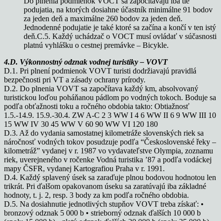
Do plnenia podmienok VOCT sa započítavajú iba tie
podujatia, na ktorých dosiahne účastník minimálne 91 bodov
za jeden deň a maximálne 260 bodov za jeden deň.
Jednodenné podujatie je také ktoré sa začína a končí v ten istý
deň.C.5. Každý uchádzač o VOCT musí ovládať v súčasnosti
platnú vyhlášku o cestnej premávke – Bicykle.
4.D. Výkonnostný odznak vodnej turistiky – VOVT
D.1. Pri plnení podmienok VOVT turisti dodržiavajú pravidlá
bezpečnosti pri VT a zásady ochrany prírody.
D.2. Do plnenia VOVT sa započítava každý km, absolvovaný
turistickou loďou poháňanou pádlom po vodných tokoch. Boduje sa
podľa obťažnosti toku a ročného obdobia takto: Obtiažnosť
1.5.-14.9. 15.9.-30.4. ZW A-C 2 3 WW I 4 6 WW II 6 9 WW III 10
15 WW IV 30 45 WW V 60 90 WW VI 120 180
D.3. Až do vydania samostatnej kilometráže slovenských riek sa
náročnosť vodných tokov posudzuje podľa “Československé řeky –
kilometráž” vydanej v r. 1987 vo vydavateľstve Olympia, zoznamu
riek, uverejneného v ročenke Vodná turistika ’87 a podľa vodáckej
mapy ČSFR, vydanej Kartografiou Praha v r. 1991.
D.4. Každý splavený úsek sa zaraďuje plnou bodovou hodnotou len
trikrát. Pri ďalšom opakovanom úseku sa zaratúvajú iba základné
hodnoty, t. j. 2, resp. 3 body za km podľa ročného obdobia.
D.5. Na dosiahnutie jednotlivých stupňov VOVT treba získať: •
bronzový odznak 5 000 b • strieborný odznak ďalších 10 000 b