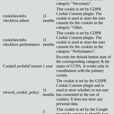
category "Necessary".
This cookie is set by GDPR
Cookie Consent plugin. The
cookielawinfo-
11
cookie is used to store the user
checkbox-others
months
consent for the cookies in the
category "Other.
This cookie is set by GDPR
Cookie Consent plugin. The
cookielawinfo-
11
cookie is used to store the user
checkbox-performance
months
consent for the cookies in the
category "Performance".
Records the default button state of
the corresponding category & the
CookieLawInfoConsent
1 year
status of CCPA. It works only in
coordination with the primary
cookie.
The cookie is set by the GDPR
Cookie Consent plugin and is
11
used to store whether or not user
viewed_cookie_policy
months
has consented to the use of
cookies. It does not store any
personal data.
This cookie is set by the Google
5
recaptcha service to identify bots