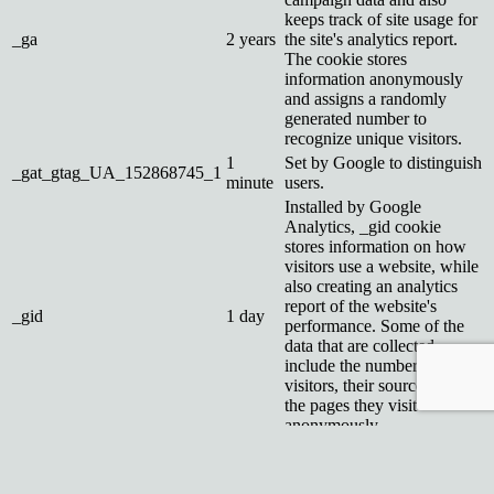
keeps track of site usage for
_ga
2 years
the site's analytics report.
The cookie stores
information anonymously
and assigns a randomly
generated number to
recognize unique visitors.
1
Set by Google to distinguish
_gat_gtag_UA_152868745_1
minute
users.
Installed by Google
Analytics, _gid cookie
stores information on how
visitors use a website, while
also creating an analytics
report of the website's
_gid
1 day
performance. Some of the
data that are collected
include the number of
visitors, their source, and
the pages they visit
anonymously.
Reklamné
Reklamné
Reklamné súbory cookie sa používajú na poskytovanie relevantných