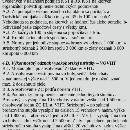
uvedených v kalendári podujatí KST a RR KST na ktorých
organizátor potvrdí splnenie technických podmienok.
A.2. Za podujatie výkonnostného charakteru sa počítajú: a-
Turistické podujatia s dĺžkou trasy od 35 do 100 km na deň.
Nehodnotia sa podujatia, na ktorých sa hodnotí čas alebo poradie. b-
Schválené pešie zápočtové cesty ( všetky km).
A.3. Za každých 100 m stúpania sa pripočítava 1 km.
A.4. Kombináciou oboch spôsobov – súčtom km.
A.5. Normy pre jednotlivé stupne: a- bronzový odznak 1 000 km b-
strieborný odznak 2 000 km spolu 3 000 km c- zlatý odznak 3 000
km spolu 6 000 km
4.B. Výkonnostný odznak vysokohorskej turistiky – VOVHT
B.1. Možno plniť po absolvovaní Základov VHT.
B.2. Absolvovanie výstupov na vrcholy, sedlá alebo chaty
v nadmorskej výške nad 1 500 m. V jednom dni je možné uznať
max. 2 dosiahnuté ciele.
B.3. Absolvovanie ZC podľa noriem VHT.
B.4. Podmienky pre splnenie a udelenie jednotlivých stupňov:
Bronzový – vystúpiť na 10 vrcholov v nadm. výške nad 1 500 m, –
absolvovať jednu ZC III. st. VHT. Strieborný – po splnení
bronzového stupňa vystúpiť na ďalších 15 vrcholov v nadm. výške
nad 1 800 m, – absolvovať jednu ZC II. st. VHT, – vystúpiť na dva
vrcholy s nadm. výškou nad 2 500 m. Zlatý – po splnení podmienok
strieborného stupňa vystúpiť na ďalších 20 vrcholov v nadm. výške