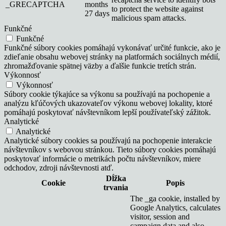
_GRECAPTCHA
months
to protect the website against
27 days
malicious spam attacks.
Funkčné
Funkčné
Funkčné súbory cookies pomáhajú vykonávať určité funkcie, ako je
zdieľanie obsahu webovej stránky na platformách sociálnych médií,
zhromažďovanie spätnej väzby a ďalšie funkcie tretích strán.
Výkonnosť
Výkonnosť
Súbory cookie týkajúce sa výkonu sa používajú na pochopenie a
analýzu kľúčových ukazovateľov výkonu webovej lokality, ktoré
pomáhajú poskytovať návštevníkom lepší používateľský zážitok.
Analytické
Analytické
Analytické súbory cookies sa používajú na pochopenie interakcie
návštevníkov s webovou stránkou. Tieto súbory cookies pomáhajú
poskytovať informácie o metrikách počtu návštevníkov, miere
odchodov, zdroji návštevnosti atď.
Dĺžka
Cookie
Popis
trvania
The _ga cookie, installed by
Google Analytics, calculates
visitor, session and
campaign data and also