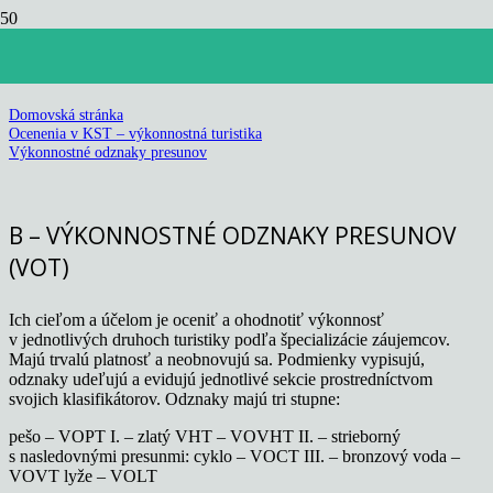
Výkonnostné odznaky presunov
Domovská stránka
Ocenenia v KST – výkonnostná turistika
Výkonnostné odznaky presunov
B – VÝKONNOSTNÉ ODZNAKY PRESUNOV
(VOT)
Ich cieľom a účelom je oceniť a ohodnotiť výkonnosť
v jednotlivých druhoch turistiky podľa špecializácie záujemcov.
Majú trvalú platnosť a neobnovujú sa. Podmienky vypisujú,
odznaky udeľujú a evidujú jednotlivé sekcie prostredníctvom
svojich klasifikátorov. Odznaky majú tri stupne:
pešo – VOPT I. – zlatý VHT – VOVHT II. – strieborný
s nasledovnými presunmi: cyklo – VOCT III. – bronzový voda –
VOVT lyže – VOLT