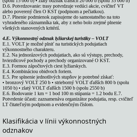
(spolu 15 000 b) • zlatý odznak ďalších 20 000 b (spolu 35 000 b)
D.6. Potvrdzovanie: trasy potvrdzuje vedúci akcie, cvičiteľ VT
alebo poverený člen O KST (podpisom a pečiatkou).
D.7. Plnenie podmienok zapisujeme do samostatného na toto
vyhradeného záznamníka tak, aby z neho bolo zrejmé plnenie
všetkých stanovených kritérií.
4.E. Výkonnostný odznak lyžiarskej turistiky – VOLT
E.1. VOLT je možné plniť na turistických podujatiach
výkonnostného charakteru.
E.2. Na jednorázových podujatiach, ako sú výstupy, prechody,
hviezdicové pochody a prechody organizované O KST.
E.3. Formou zápočtových ciest lyžiarskych.
E.4. Kombináciou obidvoch foriem.
E.5. Pre splnenie jednotlivých stupňov je potrebné získať:
• bronzový VOLT 250 b • strieborný VOLT ďalších 800 b (spolu
1050 b) • zlatý VOLT ďalších 1500 b (spolu 2550 b)
E.6. Bodovanie 1 km = 1 bod 100 m stúpania = 1.2 bodu E.7.
Potvrdenie účasti: zaznamenáva organizátor podujatia, resp. cvičiteľ
LT čitateľným podpisom a evidenčným číslom.
Klasifikácia v línii výkonnostných
odznakov