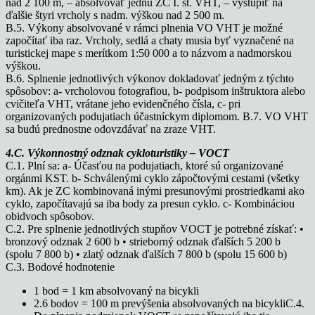
nad 2 100 m, – absolvovať jednu ZC I. st. VHT, – vystúpiť na
ďalšie štyri vrcholy s nadm. výškou nad 2 500 m.
B.5. Výkony absolvované v rámci plnenia VO VHT je možné
započítať iba raz. Vrcholy, sedlá a chaty musia byť vyznačené na
turistickej mape s merítkom 1:50 000 a to názvom a nadmorskou
výškou.
B.6. Splnenie jednotlivých výkonov dokladovať jedným z týchto
spôsobov: a- vrcholovou fotografiou, b- podpisom inštruktora alebo
cvičiteľa VHT, vrátane jeho evidenčného čísla, c- pri
organizovaných podujatiach účastníckym diplomom. B.7. VO VHT
sa budú prednostne odovzdávať na zraze VHT.
4.C. Výkonnostný odznak cykloturistiky – VOCT
C.1. Plní sa: a- Účasťou na podujatiach, ktoré sú organizované
orgánmi KST. b- Schválenými cyklo zápočtovými cestami (všetky
km). Ak je ZC kombinovaná inými presunovými prostriedkami ako
cyklo, započítavajú sa iba body za presun cyklo. c- Kombináciou
obidvoch spôsobov.
C.2. Pre splnenie jednotlivých stupňov VOCT je potrebné získať: •
bronzový odznak 2 600 b • strieborný odznak ďalších 5 200 b
(spolu 7 800 b) • zlatý odznak ďalších 7 800 b (spolu 15 600 b)
C.3. Bodové hodnotenie
1 bod = 1 km absolvovaný na bicykli
2.6 bodov = 100 m prevýšenia absolvovaných na bicykliC.4.