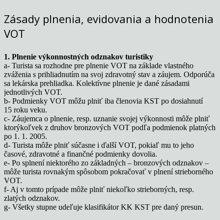
Zásady plnenia, evidovania a hodnotenia
VOT
1. Plnenie výkonnostných odznakov turistiky
a- Turista sa rozhodne pre plnenie VOT na základe vlastného
zváženia s prihliadnutím na svoj zdravotný stav a záujem. Odporúča
sa lekárska prehliadka. Kolektívne plnenie je dané zásadami
jednotlivých VOT.
b- Podmienky VOT môžu plniť iba členovia KST po dosiahnutí
15 roku veku.
c- Záujemca o plnenie, resp. uznanie svojej výkonnosti môže plniť
ktorýkoľvek z druhov bronzových VOT podľa podmienok platných
po 1. 1. 2005.
d- Turista môže plniť súčasne i ďalší VOT, pokiaľ mu to jeho
časové, zdravotné a finančné podmienky dovolia.
e- Po splnení niektorého zo základných – bronzových odznakov –
môže turista rovnakým spôsobom pokračovať v plnení strieborného
VOT.
f- Aj v tomto prípade môže plniť niekoľko strieborných, resp.
zlatých odznakov.
g- Všetky stupne udeľuje klasifikátor KK KST pre daný presun.