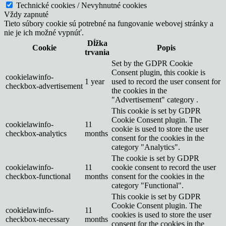
Technické cookies / Nevyhnutné cookies
Vždy zapnuté
Tieto súbory cookie sú potrebné na fungovanie webovej stránky a
nie je ich možné vypnúť.
Dĺžka
Cookie
Popis
trvania
Set by the GDPR Cookie
Consent plugin, this cookie is
cookielawinfo-
1 year
used to record the user consent for
checkbox-advertisement
the cookies in the
"Advertisement" category .
This cookie is set by GDPR
Cookie Consent plugin. The
cookielawinfo-
11
cookie is used to store the user
checkbox-analytics
months
consent for the cookies in the
category "Analytics".
The cookie is set by GDPR
cookielawinfo-
11
cookie consent to record the user
checkbox-functional
months
consent for the cookies in the
category "Functional".
This cookie is set by GDPR
Cookie Consent plugin. The
cookielawinfo-
11
cookies is used to store the user
checkbox-necessary
months
consent for the cookies in the