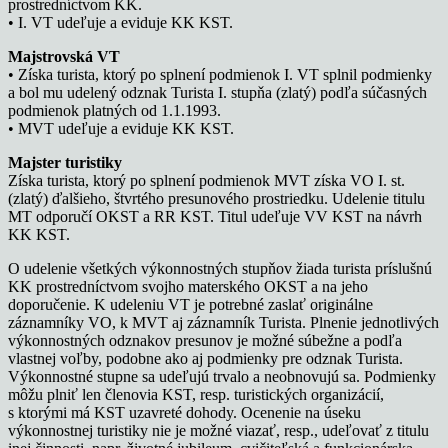
prostredníctvom KK.
• I. VT udeľuje a eviduje KK KST.
Majstrovská VT
• Získa turista, ktorý po splnení podmienok I. VT splnil podmienky
a bol mu udelený odznak Turista I. stupňa (zlatý) podľa súčasných
podmienok platných od 1.1.1993.
• MVT udeľuje a eviduje KK KST.
Majster turistiky
Získa turista, ktorý po splnení podmienok MVT získa VO I. st.
(zlatý) ďalšieho, štvrtého presunového prostriedku. Udelenie titulu
MT odporučí OKST a RR KST. Titul udeľuje VV KST na návrh
KK KST.
O udelenie všetkých výkonnostných stupňov žiada turista príslušnú
KK prostredníctvom svojho materského OKST a na jeho
doporučenie. K udeleniu VT je potrebné zaslať originálne
záznamníky VO, k MVT aj záznamník Turista. Plnenie jednotlivých
výkonnostných odznakov presunov je možné súbežne a podľa
vlastnej voľby, podobne ako aj podmienky pre odznak Turista.
Výkonnostné stupne sa udeľujú trvalo a neobnovujú sa. Podmienky
môžu plniť len členovia KST, resp. turistických organizácií,
s ktorými má KST uzavreté dohody. Ocenenie na úseku
výkonnostnej turistiky nie je možné viazať, resp., udeľovať z titulu