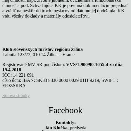
inej činnosti, napr. životné jubileum, cvičiteľská a funkcionárska
činnosť a pod. Schvaľujúca KK je povinná dokumentáciu prejednať
a vrátiť najneskôr do troch mesiacov od dátumu jej obdržania. KK
vráti všetky doklady a materiály odosielateľovi.
Klub slovenských turistov regiónu Žilina
Labutia 123/72, 010 14 Žilina – Vranie
Registrované MV SR pod číslom:
VVS/1-900/90-1055-4 zo dňa
19.4.2018
IČO: 14 221 691
číslo účtu: IBAN: SK83 8330 0000 0029 0111 9219, SWIFT :
FIOZSKBA
Správa stránky
Facebook
Kontakty:
Ján Klučka
, predseda