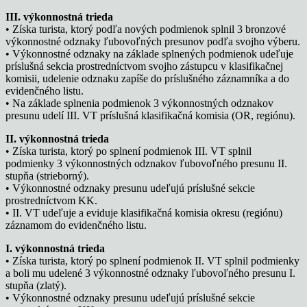
III. výkonnostná trieda
• Získa turista, ktorý podľa nových podmienok splnil 3 bronzové
výkonnostné odznaky ľubovoľných presunov podľa svojho výberu.
• Výkonnostné odznaky na základe splnených podmienok udeľuje
príslušná sekcia prostredníctvom svojho zástupcu v klasifikačnej
komisii, udelenie odznaku zapíše do príslušného záznamníka a do
evidenčného listu.
• Na základe splnenia podmienok 3 výkonnostných odznakov
presunu udelí III. VT príslušná klasifikačná komisia (OR, regiónu).
II. výkonnostná trieda
• Získa turista, ktorý po splnení podmienok III. VT splnil
podmienky 3 výkonnostných odznakov ľubovoľného presunu II.
stupňa (strieborný).
• Výkonnostné odznaky presunu udeľujú príslušné sekcie
prostredníctvom KK.
• II. VT udeľuje a eviduje klasifikačná komisia okresu (regiónu)
záznamom do evidenčného listu.
I. výkonnostná trieda
• Získa turista, ktorý po splnení podmienok II. VT splnil podmienky
a boli mu udelené 3 výkonnostné odznaky ľubovoľného presunu I.
stupňa (zlatý).
• Výkonnostné odznaky presunu udeľujú príslušné sekcie