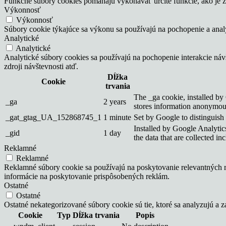
Funkčné súbory cookies pomáhajú vykonávať určité funkcie, ako je zd
Výkonnosť
Výkonnosť
Súbory cookie týkajúce sa výkonu sa používajú na pochopenie a ana
Analytické
Analytické
Analytické súbory cookies sa používajú na pochopenie interakcie ná
zdroji návštevnosti atď.
Dĺžka
Cookie
trvania
The _ga cookie, installed by 
_ga
2 years
stores information anonymous
_gat_gtag_UA_152868745_1
1 minute
Set by Google to distinguish 
Installed by Google Analytics
_gid
1 day
the data that are collected i
Reklamné
Reklamné
Reklamné súbory cookie sa používajú na poskytovanie relevantných
informácie na poskytovanie prispôsobených reklám.
Ostatné
Ostatné
Ostatné nekategorizované súbory cookie sú tie, ktoré sa analyzujú a z
Cookie
Typ
Dĺžka trvania
Popis