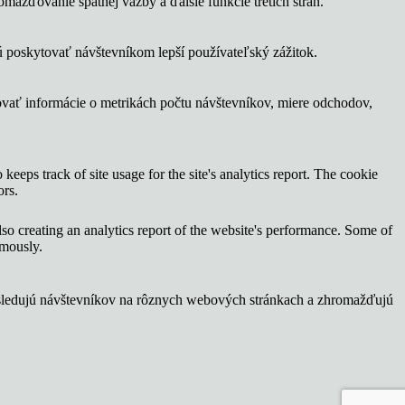
ažďovanie spätnej väzby a ďalšie funkcie tretích strán.
 poskytovať návštevníkom lepší používateľský zážitok.
ovať informácie o metrikách počtu návštevníkov, miere odchodov,
keeps track of site usage for the site's analytics report. The cookie
ors.
lso creating an analytics report of the website's performance. Some of
ymously.
 sledujú návštevníkov na rôznych webových stránkach a zhromažďujú