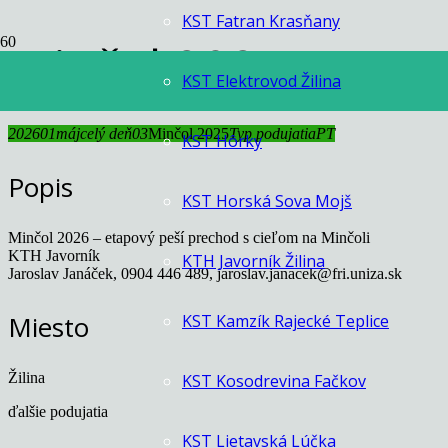
KST Fatran Krasňany
Minčol 2025
KST Elektrovod Žilina
2026
01
máj
celý deň
03
Minčol 2025
Typ podujatia
PT
KST Hôrky
Popis
KST Horská Sova Mojš
Minčol 2026 – etapový peší prechod s cieľom na Minčoli
KTH Javorník
KTH Javorník Žilina
Jaroslav Janáček, 0904 446 489, jaroslav.janacek@fri.uniza.sk
Miesto
KST Kamzík Rajecké Teplice
Žilina
KST Kosodrevina Fačkov
ďalšie podujatia
KST Lietavská Lúčka