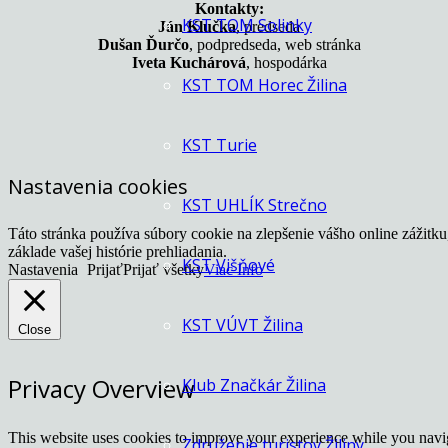
Kontakty:
KST TOM Solinky
Ján Klučka
, predseda
Dušan Ďurčo
, podpredseda, web stránka
Iveta Kuchárová
, hospodárka
KST TOM Horec Žilina
KST Turie
Nastavenia cookies
KST UHLÍK Strečno
Táto stránka používa súbory cookie na zlepšenie vášho online zážitk
základe vašej histórie prehliadania.
KST Višňové
Nastavenia
Prijať
Prijať všetky
Viac Info
KST VÚVT Žilina
Close
Privacy Overview
Klub Značkár Žilina
This website uses cookies to improve your experience while you navigat
Združenie turistov Žiliny