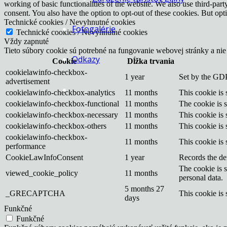
working of basic functionalities of the website. We also use third-pa
consent. You also have the option to opt-out of these cookies. But op
Technické cookies / Nevyhnutné cookies
Fotogalérie
Technické cookies / Nevyhnutné cookies
Vždy zapnuté
Tieto súbory cookie sú potrebné na fungovanie webovej stránky a nie
Odkazy
Cookie
Dĺžka trvania
cookielawinfo-checkbox-
1 year
Set by the GDP
advertisement
cookielawinfo-checkbox-analytics
11 months
This cookie is
cookielawinfo-checkbox-functional
11 months
The cookie is 
cookielawinfo-checkbox-necessary
11 months
This cookie is
cookielawinfo-checkbox-others
11 months
This cookie is
cookielawinfo-checkbox-
11 months
This cookie is
performance
CookieLawInfoConsent
1 year
Records the def
The cookie is 
viewed_cookie_policy
11 months
personal data.
5 months 27
_GRECAPTCHA
This cookie is 
days
Funkčné
Funkčné