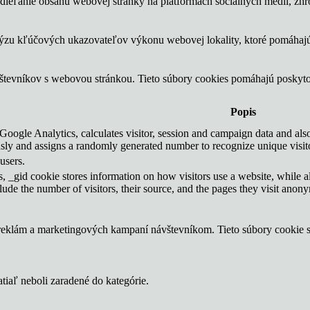
ieľanie obsahu webovej stránky na platformách sociálnych médií, zhrom
lýzu kľúčových ukazovateľov výkonu webovej lokality, ktoré pomáhajú
vštevníkov s webovou stránkou. Tieto súbory cookies pomáhajú poskyt
Popis
Google Analytics, calculates visitor, session and campaign data and also 
ly and assigns a randomly generated number to recognize unique visit
users.
, _gid cookie stores information on how visitors use a website, while a
nclude the number of visitors, their source, and the pages they visit anon
 reklám a marketingových kampaní návštevníkom. Tieto súbory cookie
atiaľ neboli zaradené do kategórie.