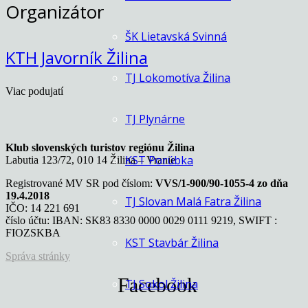
Organizátor
ŠK Lietavská Svinná
KTH Javorník Žilina
TJ Lokomotíva Žilina
Viac podujatí
TJ Plynárne
Klub slovenských turistov regiónu Žilina
KST Porúbka
Labutia 123/72, 010 14 Žilina – Vranie
Registrované MV SR pod číslom:
VVS/1-900/90-1055-4 zo dňa
19.4.2018
TJ Slovan Malá Fatra Žilina
IČO: 14 221 691
číslo účtu: IBAN: SK83 8330 0000 0029 0111 9219, SWIFT :
FIOZSKBA
KST Stavbár Žilina
Správa stránky
Facebook
TJ Sokol Žilina