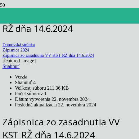
Zápisnica zo zasadnutia VV KST
RŽ dňa 14.6.2024
Domovská stránka
Zápisnice 2024
Zápisnica zo zasadnutia VV KST RŽ dňa 14.6.2024
[featured_image]
Stiahnuť
Verzia
Stiahnuť
4
Veľkosť súboru
211.36 KB
Počet súborov
1
Dátum vytvorenia
22. novembra 2024
Posledná aktualizácia
22. novembra 2024
Zápisnica zo zasadnutia VV
KST RŽ dňa 14.6.2024