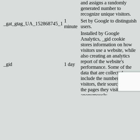
and assigns a randomly
generated number to
recognize unique visitors.
1
Set by Google to distinguish
_gat_gtag_UA_152868745_1
minute
users.
Installed by Google
Analytics, _gid cookie
stores information on how
visitors use a website, while
also creating an analytics
report of the website's
_gid
1 day
performance. Some of the
data that are collected
include the number of
visitors, their source, and
the pages they visit
anonymously.
Reklamné
Reklamné
Reklamné súbory cookie sa používajú na poskytovanie relevantných
reklám a marketingových kampaní návštevníkom. Tieto súbory
cookie sledujú návštevníkov na rôznych webových stránkach a
zhromažďujú informácie na poskytovanie prispôsobených reklám.
Ostatné