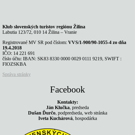
Klub slovenských turistov regiónu Žilina
Labutia 123/72, 010 14 Žilina – Vranie
Registrované MV SR pod číslom:
VVS/1-900/90-1055-4 zo dňa
19.4.2018
IČO: 14 221 691
číslo účtu: IBAN: SK83 8330 0000 0029 0111 9219, SWIFT :
FIOZSKBA
Správa stránky
Facebook
Kontakty:
Ján Klučka
, predseda
Dušan Ďurčo
, podpredseda, web stránka
Iveta Kuchárová
, hospodárka