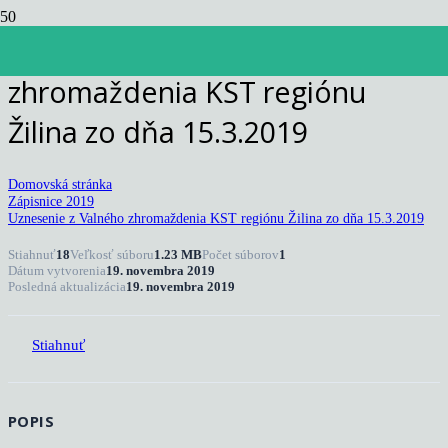
Uznesenie z Valného
zhromaždenia KST regiónu
Žilina zo dňa 15.3.2019
Domovská stránka
Zápisnice 2019
Uznesenie z Valného zhromaždenia KST regiónu Žilina zo dňa 15.3.2019
Stiahnuť
18
Veľkosť súboru
1.23 MB
Počet súborov
1
Dátum vytvorenia
19. novembra 2019
Posledná aktualizácia
19. novembra 2019
Stiahnuť
POPIS