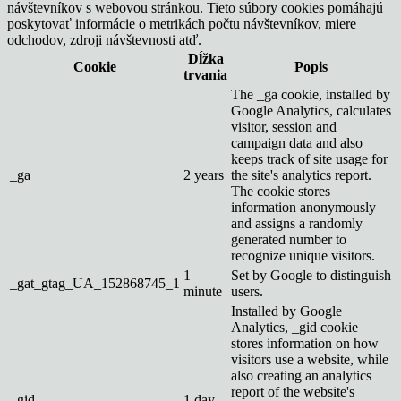
návštevníkov s webovou stránkou. Tieto súbory cookies pomáhajú
poskytovať informácie o metrikách počtu návštevníkov, miere
odchodov, zdroji návštevnosti atď.
Dĺžka
Cookie
Popis
trvania
The _ga cookie, installed by
Google Analytics, calculates
visitor, session and
campaign data and also
keeps track of site usage for
_ga
2 years
the site's analytics report.
The cookie stores
information anonymously
and assigns a randomly
generated number to
recognize unique visitors.
1
Set by Google to distinguish
_gat_gtag_UA_152868745_1
minute
users.
Installed by Google
Analytics, _gid cookie
stores information on how
visitors use a website, while
also creating an analytics
report of the website's
_gid
1 day