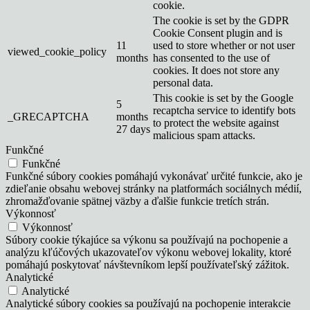
cookie.
The cookie is set by the GDPR
Cookie Consent plugin and is
11
used to store whether or not user
viewed_cookie_policy
months
has consented to the use of
cookies. It does not store any
personal data.
This cookie is set by the Google
5
recaptcha service to identify bots
_GRECAPTCHA
months
to protect the website against
27 days
malicious spam attacks.
Funkčné
Funkčné
Funkčné súbory cookies pomáhajú vykonávať určité funkcie, ako je
zdieľanie obsahu webovej stránky na platformách sociálnych médií,
zhromažďovanie spätnej väzby a ďalšie funkcie tretích strán.
Výkonnosť
Výkonnosť
Súbory cookie týkajúce sa výkonu sa používajú na pochopenie a
analýzu kľúčových ukazovateľov výkonu webovej lokality, ktoré
pomáhajú poskytovať návštevníkom lepší používateľský zážitok.
Analytické
Analytické
Analytické súbory cookies sa používajú na pochopenie interakcie