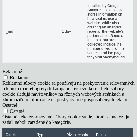
Installed by Google
Analytics, _gid cookie
stores information on
how visitors use a
website, while also
creating an analytics
_gid
1 day
report of the website's
performance. Some of
the data that are
collected include the
number of visitors, their
source, and the pages
they visit anonymously.
Reklamné
Reklamné
Reklamné súbory cookie sa používajú na poskytovanie relevantných
reklám a marketingových kampaní návštevníkom. Tieto súbory
cookie sledujú návštevníkov na rôznych webových stránkach a
zhromažďujú informácie na poskytovanie prispôsobených reklám.
Ostatné
Ostatné
Ostatné nekategorizované súbory cookie sú tie, ktoré sa analyzujú a
zatiaľ neboli zaradené do kategórie.
Cookie
Typ
Dĺžka trvania
Popis