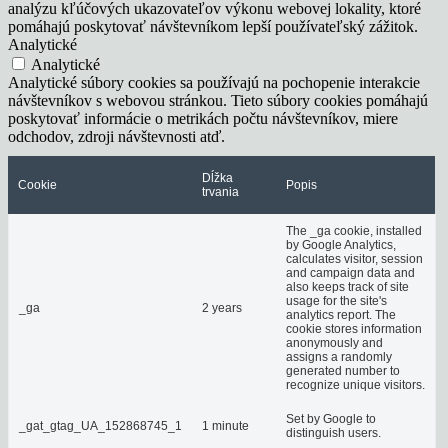
analýzu kľúčových ukazovateľov výkonu webovej lokality, ktoré
pomáhajú poskytovať návštevníkom lepší používateľský zážitok.
Analytické
Analytické
Analytické súbory cookies sa používajú na pochopenie interakcie
návštevníkov s webovou stránkou. Tieto súbory cookies pomáhajú
poskytovať informácie o metrikách počtu návštevníkov, miere
odchodov, zdroji návštevnosti atď.
Dĺžka
Cookie
Popis
trvania
The _ga cookie, installed
by Google Analytics,
calculates visitor, session
and campaign data and
also keeps track of site
usage for the site's
_ga
2 years
analytics report. The
cookie stores information
anonymously and
assigns a randomly
generated number to
recognize unique visitors.
Set by Google to
_gat_gtag_UA_152868745_1
1 minute
distinguish users.