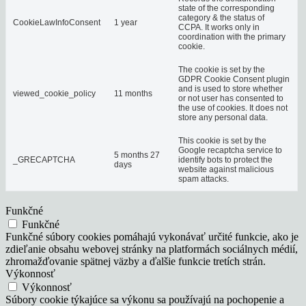
state of the corresponding
category & the status of
CookieLawInfoConsent
1 year
CCPA. It works only in
coordination with the primary
cookie.
The cookie is set by the
GDPR Cookie Consent plugin
and is used to store whether
viewed_cookie_policy
11 months
or not user has consented to
the use of cookies. It does not
store any personal data.
This cookie is set by the
Google recaptcha service to
5 months 27
_GRECAPTCHA
identify bots to protect the
days
website against malicious
spam attacks.
Funkčné
Funkčné
Funkčné súbory cookies pomáhajú vykonávať určité funkcie, ako je
zdieľanie obsahu webovej stránky na platformách sociálnych médií,
zhromažďovanie spätnej väzby a ďalšie funkcie tretích strán.
Výkonnosť
Výkonnosť
Súbory cookie týkajúce sa výkonu sa používajú na pochopenie a