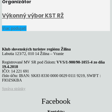
Organizátor
Výkonný výbor KST RŽ
Viac podujatí
Klub slovenských turistov regiónu Žilina
Labutia 123/72, 010 14 Žilina – Vranie
Registrované MV SR pod číslom:
VVS/1-900/90-1055-4 zo dňa
19.4.2018
IČO: 14 221 691
číslo účtu: IBAN: SK83 8330 0000 0029 0111 9219, SWIFT :
FIOZSKBA
Správa stránky
Facebook
Kontakty: