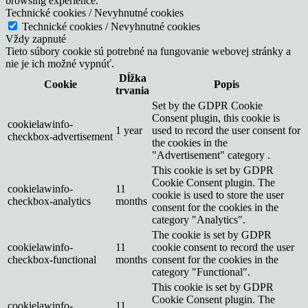
browsing experience.
Technické cookies / Nevyhnutné cookies
Technické cookies / Nevyhnutné cookies
Vždy zapnuté
Tieto súbory cookie sú potrebné na fungovanie webovej stránky a
nie je ich možné vypnúť.
Dĺžka
Cookie
Popis
trvania
Set by the GDPR Cookie
Consent plugin, this cookie is
cookielawinfo-
1 year
used to record the user consent for
checkbox-advertisement
the cookies in the
"Advertisement" category .
This cookie is set by GDPR
Cookie Consent plugin. The
cookielawinfo-
11
cookie is used to store the user
checkbox-analytics
months
consent for the cookies in the
category "Analytics".
The cookie is set by GDPR
cookielawinfo-
11
cookie consent to record the user
checkbox-functional
months
consent for the cookies in the
category "Functional".
This cookie is set by GDPR
Cookie Consent plugin. The
cookielawinfo-
11