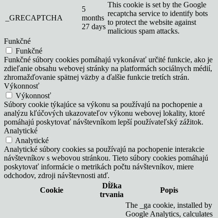
This cookie is set by the Google
5
recaptcha service to identify bots
_GRECAPTCHA
months
to protect the website against
27 days
malicious spam attacks.
Funkčné
Funkčné
Funkčné súbory cookies pomáhajú vykonávať určité funkcie, ako je
zdieľanie obsahu webovej stránky na platformách sociálnych médií,
zhromažďovanie spätnej väzby a ďalšie funkcie tretích strán.
Výkonnosť
Výkonnosť
Súbory cookie týkajúce sa výkonu sa používajú na pochopenie a
analýzu kľúčových ukazovateľov výkonu webovej lokality, ktoré
pomáhajú poskytovať návštevníkom lepší používateľský zážitok.
Analytické
Analytické
Analytické súbory cookies sa používajú na pochopenie interakcie
návštevníkov s webovou stránkou. Tieto súbory cookies pomáhajú
poskytovať informácie o metrikách počtu návštevníkov, miere
odchodov, zdroji návštevnosti atď.
Dĺžka
Cookie
Popis
trvania
The _ga cookie, installed by
Google Analytics, calculates