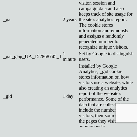
visitor, session and
campaign data and also
keeps track of site usage for
_ga
2 years
the site's analytics report.
The cookie stores
information anonymously
and assigns a randomly
generated number to
recognize unique visitors.
1
Set by Google to distinguish
_gat_gtag_UA_152868745_1
minute
users.
Installed by Google
Analytics, _gid cookie
stores information on how
visitors use a website, while
also creating an analytics
report of the website's
_gid
1 day
performance. Some of the
data that are collected
include the number of
visitors, their source, and
the pages they visit
anonymously.
Reklamné