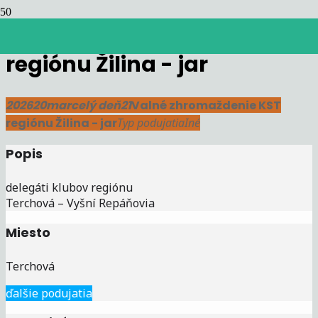
Valné zhromaždenie KST
regiónu Žilina - jar
2026
20
mar
celý deň
21
Valné zhromaždenie KST
regiónu Žilina - jar
Typ podujatia
Iné
Popis
delegáti klubov regiónu
Terchová – Vyšní Repáňovia
Miesto
Terchová
ďalšie podujatia