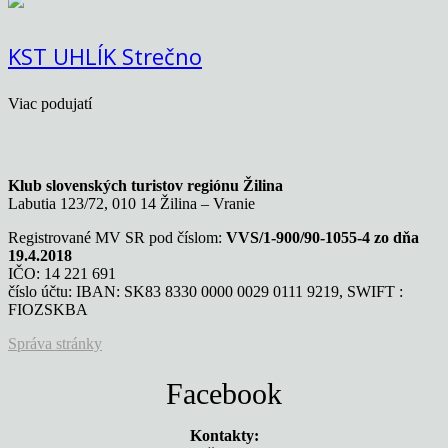
KST UHLÍK Strečno
Viac podujatí
Klub slovenských turistov regiónu Žilina
Labutia 123/72, 010 14 Žilina – Vranie
Registrované MV SR pod číslom:
VVS/1-900/90-1055-4 zo dňa
19.4.2018
IČO: 14 221 691
číslo účtu: IBAN: SK83 8330 0000 0029 0111 9219, SWIFT :
FIOZSKBA
Správa stránky
Facebook
Kontakty: