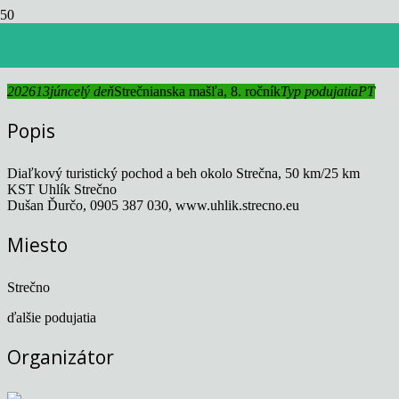
Strečnianska mašľa, 8. ročník
2026
13
jún
celý deň
Strečnianska mašľa, 8. ročník
Typ podujatia
PT
Popis
Diaľkový turistický pochod a beh okolo Strečna, 50 km/25 km
KST Uhlík Strečno
Dušan Ďurčo, 0905 387 030, www.uhlik.strecno.eu
Miesto
Strečno
ďalšie podujatia
Organizátor