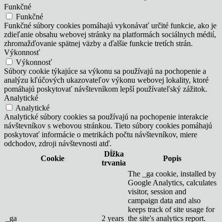
Funkčné
Funkčné
Funkčné súbory cookies pomáhajú vykonávať určité funkcie, ako je
zdieľanie obsahu webovej stránky na platformách sociálnych médií,
zhromažďovanie spätnej väzby a ďalšie funkcie tretích strán.
Výkonnosť
Výkonnosť
Súbory cookie týkajúce sa výkonu sa používajú na pochopenie a
analýzu kľúčových ukazovateľov výkonu webovej lokality, ktoré
pomáhajú poskytovať návštevníkom lepší používateľský zážitok.
Analytické
Analytické
Analytické súbory cookies sa používajú na pochopenie interakcie
návštevníkov s webovou stránkou. Tieto súbory cookies pomáhajú
poskytovať informácie o metrikách počtu návštevníkov, miere
odchodov, zdroji návštevnosti atď.
Dĺžka
Cookie
Popis
trvania
The _ga cookie, installed by
Google Analytics, calculates
visitor, session and
campaign data and also
keeps track of site usage for
_ga
2 years
the site's analytics report.