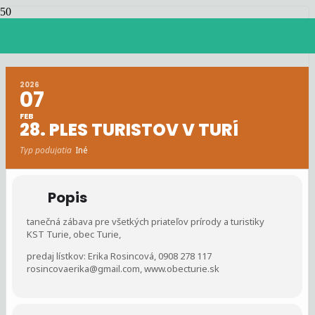
28. ples turistov v Turí
2026
07
FEB
28. PLES TURISTOV V TURÍ
Typ podujatia
Iné
Popis
tanečná zábava pre všetkých priateľov prírody a turistiky
KST Turie, obec Turie,
predaj lístkov: Erika Rosincová, 0908 278 117
rosincovaerika@gmail.com, www.obecturie.sk