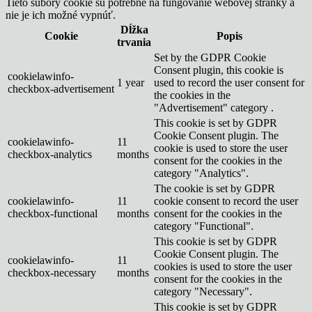
Tieto súbory cookie sú potrebné na fungovanie webovej stránky a
nie je ich možné vypnúť.
Dĺžka
Cookie
Popis
trvania
Set by the GDPR Cookie
Consent plugin, this cookie is
cookielawinfo-
1 year
used to record the user consent for
checkbox-advertisement
the cookies in the
"Advertisement" category .
This cookie is set by GDPR
Cookie Consent plugin. The
cookielawinfo-
11
cookie is used to store the user
checkbox-analytics
months
consent for the cookies in the
category "Analytics".
The cookie is set by GDPR
cookielawinfo-
11
cookie consent to record the user
checkbox-functional
months
consent for the cookies in the
category "Functional".
This cookie is set by GDPR
Cookie Consent plugin. The
cookielawinfo-
11
cookies is used to store the user
checkbox-necessary
months
consent for the cookies in the
category "Necessary".
This cookie is set by GDPR