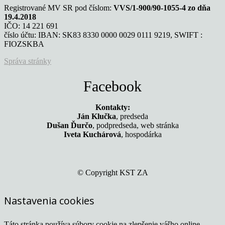
Registrované MV SR pod číslom:
VVS/1-900/90-1055-4 zo dňa
19.4.2018
IČO: 14 221 691
číslo účtu: IBAN: SK83 8330 0000 0029 0111 9219, SWIFT :
FIOZSKBA
Správa stránky
Facebook
Kontakty:
Ján Klučka
, predseda
Dušan Ďurčo
, podpredseda, web stránka
Iveta Kuchárová
, hospodárka
© Copyright KST ZA
Nastavenia cookies
Táto stránka používa súbory cookie na zlepšenie vášho online