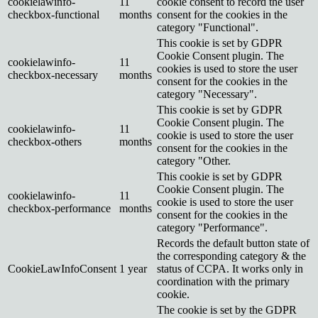
cookielawinfo-
11
cookie consent to record the user
checkbox-functional
months
consent for the cookies in the
category "Functional".
This cookie is set by GDPR
Cookie Consent plugin. The
cookielawinfo-
11
cookies is used to store the user
checkbox-necessary
months
consent for the cookies in the
category "Necessary".
This cookie is set by GDPR
Cookie Consent plugin. The
cookielawinfo-
11
cookie is used to store the user
checkbox-others
months
consent for the cookies in the
category "Other.
This cookie is set by GDPR
Cookie Consent plugin. The
cookielawinfo-
11
cookie is used to store the user
checkbox-performance
months
consent for the cookies in the
category "Performance".
Records the default button state of
the corresponding category & the
CookieLawInfoConsent
1 year
status of CCPA. It works only in
coordination with the primary
cookie.
The cookie is set by the GDPR