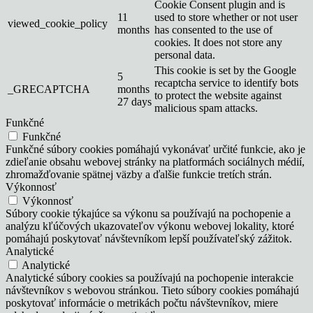
Cookie Consent plugin and is
11
used to store whether or not user
viewed_cookie_policy
months
has consented to the use of
cookies. It does not store any
personal data.
This cookie is set by the Google
5
recaptcha service to identify bots
_GRECAPTCHA
months
to protect the website against
27 days
malicious spam attacks.
Funkčné
Funkčné
Funkčné súbory cookies pomáhajú vykonávať určité funkcie, ako je
zdieľanie obsahu webovej stránky na platformách sociálnych médií,
zhromažďovanie spätnej väzby a ďalšie funkcie tretích strán.
Výkonnosť
Výkonnosť
Súbory cookie týkajúce sa výkonu sa používajú na pochopenie a
analýzu kľúčových ukazovateľov výkonu webovej lokality, ktoré
pomáhajú poskytovať návštevníkom lepší používateľský zážitok.
Analytické
Analytické
Analytické súbory cookies sa používajú na pochopenie interakcie
návštevníkov s webovou stránkou. Tieto súbory cookies pomáhajú
poskytovať informácie o metrikách počtu návštevníkov, miere