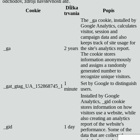
odchodov, zdroji návštevnosti atď.
Dĺžka
Cookie
Popis
trvania
The _ga cookie, installed by
Google Analytics, calculates
visitor, session and
campaign data and also
keeps track of site usage for
_ga
2 years
the site's analytics report.
The cookie stores
information anonymously
and assigns a randomly
generated number to
recognize unique visitors.
1
Set by Google to distinguish
_gat_gtag_UA_152868745_1
minute
users.
Installed by Google
Analytics, _gid cookie
stores information on how
visitors use a website, while
also creating an analytics
report of the website's
_gid
1 day
performance. Some of the
data that are collected