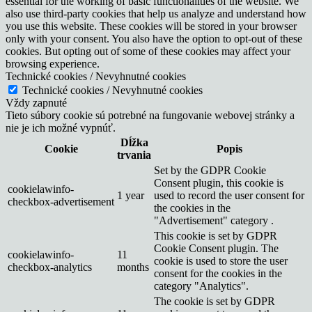
essential for the working of basic functionalities of the website. We
also use third-party cookies that help us analyze and understand how
you use this website. These cookies will be stored in your browser
only with your consent. You also have the option to opt-out of these
cookies. But opting out of some of these cookies may affect your
browsing experience.
Technické cookies / Nevyhnutné cookies
Technické cookies / Nevyhnutné cookies
Vždy zapnuté
Tieto súbory cookie sú potrebné na fungovanie webovej stránky a
nie je ich možné vypnúť.
Dĺžka
Cookie
Popis
trvania
Set by the GDPR Cookie
Consent plugin, this cookie is
cookielawinfo-
1 year
used to record the user consent for
checkbox-advertisement
the cookies in the
"Advertisement" category .
This cookie is set by GDPR
Cookie Consent plugin. The
cookielawinfo-
11
cookie is used to store the user
checkbox-analytics
months
consent for the cookies in the
category "Analytics".
The cookie is set by GDPR