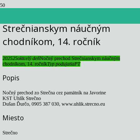
Nočný prechod
Strečnianskym náučným
chodníkom, 14. ročník
2025
25
okt
celý deň
Nočný prechod Strečnianskym náučným
chodníkom, 14. ročník
Typ podujatia
PT
Popis
Nočný prechod zo Strečna cez pamätník na Javorine
KST Uhlík Strečno
Dušan Ďurčo, 0905 387 030, www.uhlik.strecno.eu
Miesto
Strečno