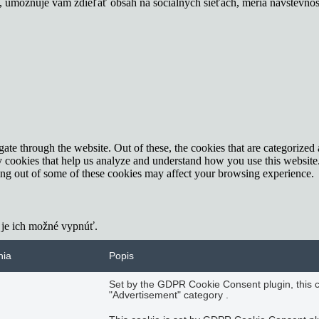
u, umožňuje vám zdieľať obsah na sociálnych sieťach, meria návštevno
e through the website. Out of these, the cookies that are categorized a
rty cookies that help us analyze and understand how you use this websit
ting out of some of these cookies may affect your browsing experience.
 je ich možné vypnúť.
nia
Popis
Set by the GDPR Cookie Consent plugin, this co
"Advertisement" category .