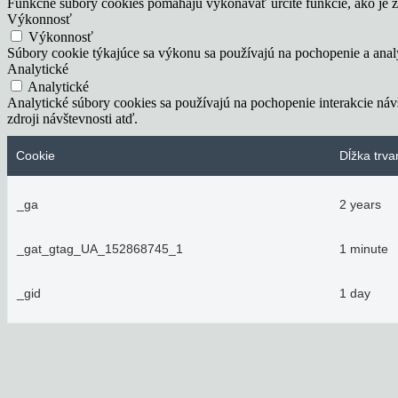
Funkčné súbory cookies pomáhajú vykonávať určité funkcie, ako je zd
Výkonnosť
Výkonnosť
Súbory cookie týkajúce sa výkonu sa používajú na pochopenie a ana
Analytické
Analytické
Analytické súbory cookies sa používajú na pochopenie interakcie ná
zdroji návštevnosti atď.
Cookie
Dĺžka trva
_ga
2 years
_gat_gtag_UA_152868745_1
1 minute
_gid
1 day
Reklamné
Reklamné
Reklamné súbory cookie sa používajú na poskytovanie relevantných