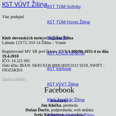
KST VÚVT Žilina
KST TOM Solinky
Viac podujatí
KST TOM Horec Žilina
KST Turie
Klub slovenských turistov regiónu Žilina
Labutia 123/72, 010 14 Žilina – Vranie
Registrované MV SR pod číslom:
VVS/1-900/90-1055-4 zo dňa
KST UHLÍK Strečno
19.4.2018
IČO: 14 221 691
číslo účtu: IBAN: SK83 8330 0000 0029 0111 9219, SWIFT :
KST Višňové
FIOZSKBA
Správa stránky
KST VÚVT Žilina
Facebook
Klub Značkár Žilina
Kontakty:
Ján Klučka
, predseda
Dušan Ďurčo
, podpredseda, web stránka
Iveta Kuchárová
, hospodárka
Združenie turistov Žiliny