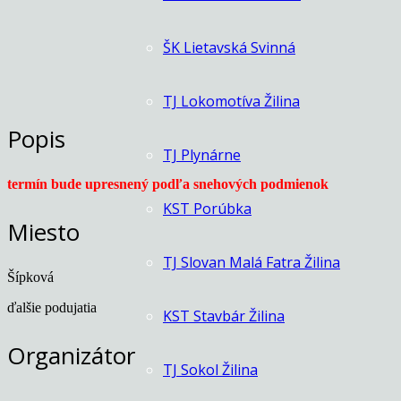
ŠK Lietavská Svinná
TJ Lokomotíva Žilina
Popis
TJ Plynárne
termín bude upresnený podľa snehových podmienok
KST Porúbka
Miesto
TJ Slovan Malá Fatra Žilina
Šípková
ďalšie podujatia
KST Stavbár Žilina
Organizátor
TJ Sokol Žilina