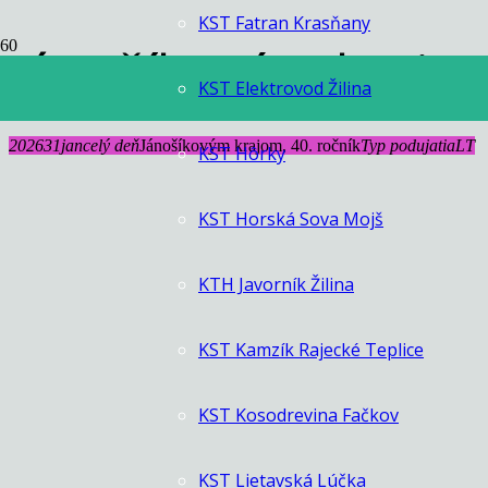
KST Fatran Krasňany
Jánošíkovým krajom
KST Elektrovod Žilina
2026
31
jan
celý deň
Jánošíkovým krajom, 40. ročník
Typ podujatia
LT
KST Hôrky
KST Horská Sova Mojš
KTH Javorník Žilina
KST Kamzík Rajecké Teplice
KST Kosodrevina Fačkov
KST Lietavská Lúčka