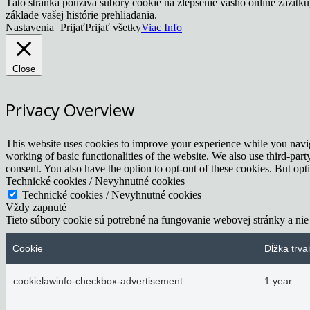
Táto stránka používa súbory cookie na zlepšenie vášho online zážitk
základe vašej histórie prehliadania.
Nastavenia
Prijať
Prijať všetky
Viac Info
Close
Privacy Overview
This website uses cookies to improve your experience while you navigat
working of basic functionalities of the website. We also use third-pa
consent. You also have the option to opt-out of these cookies. But op
Technické cookies / Nevyhnutné cookies
Technické cookies / Nevyhnutné cookies
Vždy zapnuté
Tieto súbory cookie sú potrebné na fungovanie webovej stránky a nie
Cookie
Dĺžka trva
cookielawinfo-checkbox-advertisement
1 year