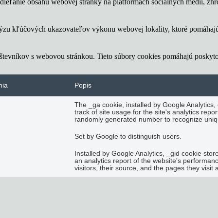
ieľanie obsahu webovej stránky na platformách sociálnych médií, zhrom
lýzu kľúčových ukazovateľov výkonu webovej lokality, ktoré pomáhajú
vštevníkov s webovou stránkou. Tieto súbory cookies pomáhajú poskyt
nia
Popis
The _ga cookie, installed by Google Analytics,
track of site usage for the site's analytics re
randomly generated number to recognize uniqu
Set by Google to distinguish users.
Installed by Google Analytics, _gid cookie stor
an analytics report of the website's performan
visitors, their source, and the pages they visi
 reklám a marketingových kampaní návštevníkom. Tieto súbory cookie