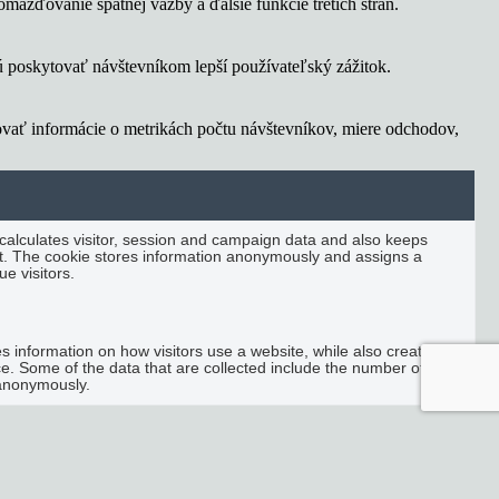
ažďovanie spätnej väzby a ďalšie funkcie tretích strán.
 poskytovať návštevníkom lepší používateľský zážitok.
ovať informácie o metrikách počtu návštevníkov, miere odchodov,
 calculates visitor, session and campaign data and also keeps
port. The cookie stores information anonymously and assigns a
e visitors.
es information on how visitors use a website, while also creating
ce. Some of the data that are collected include the number of
t anonymously.
 sledujú návštevníkov na rôznych webových stránkach a zhromažďujú