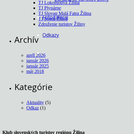
TJ Lokomotíva Žilina
TJ Plynárne
TJ Slovan Malá Fatra Žilina
Fotogalérie
TJ Sokol Žilina
Združenie turistov Žiliny
Odkazy
Archív
apríl 2026
január 2026
január 2025
máj 2018
Kategórie
Aktuality
(5)
Odkaz
(1)
Klub slovenských turistov regiónu Žilina