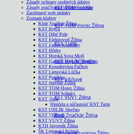
Zásady ochrany osobných údajov
KST TOM Solinky
Zásady používania súborov cookie
Zaujímavé web stránky
Zoznam klubov
Klub Značkár Žilina
KST TOM Horec Žilina
KST Bytča
KST Dlhé Pole
KST Elektrovod Žilina
KST Turie
KST Fatran Krasňany
KST Hôrky
KST Horská Sova Mojš
KST UHLÍK Strečno
KST Kamzík Rajecké Teplice
KST Kosodrevina Fačkov
KST Lietavská Lúčka
KST Porúbka
KST Višňové
KST Stavbár Žilina
KST TOM Horec Žilina
KST TOM Solinky
KST VÚVT Žilina
KST Turie
História a súčasnosť KST Turie
KST UHLÍK Strečno
Klub Značkár Žilina
KST Višňové
KST VÚVT Žilina
KTH Javorník Žilina
ŠK Lietavská Svinná
Združenie turistov Žiliny