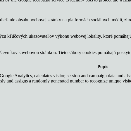
ieľanie obsahu webovej stránky na platformách sociálnych médií, zhrom
lýzu kľúčových ukazovateľov výkonu webovej lokality, ktoré pomáhajú
vštevníkov s webovou stránkou. Tieto súbory cookies pomáhajú poskyt
Popis
Google Analytics, calculates visitor, session and campaign data and also 
ly and assigns a randomly generated number to recognize unique visit
users.
, _gid cookie stores information on how visitors use a website, while a
nclude the number of visitors, their source, and the pages they visit anon
 reklám a marketingových kampaní návštevníkom. Tieto súbory cookie