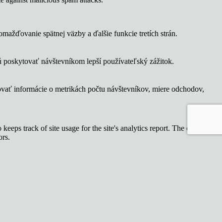
ažďovanie spätnej väzby a ďalšie funkcie tretích strán.
 poskytovať návštevníkom lepší používateľský zážitok.
ovať informácie o metrikách počtu návštevníkov, miere odchodov,
keeps track of site usage for the site's analytics report. The cookie
ors.
lso creating an analytics report of the website's performance. Some of
ymously.
 sledujú návštevníkov na rôznych webových stránkach a zhromažďujú