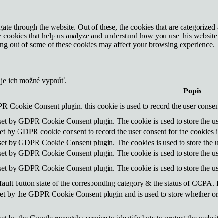
e through the website. Out of these, the cookies that are categorized a
rty cookies that help us analyze and understand how you use this websit
ting out of some of these cookies may affect your browsing experience.
 je ich možné vypnúť.
Popis
R Cookie Consent plugin, this cookie is used to record the user consent
 set by GDPR Cookie Consent plugin. The cookie is used to store the use
set by GDPR cookie consent to record the user consent for the cookies i
 set by GDPR Cookie Consent plugin. The cookies is used to store the u
 set by GDPR Cookie Consent plugin. The cookie is used to store the use
 set by GDPR Cookie Consent plugin. The cookie is used to store the us
ault button state of the corresponding category & the status of CCPA. 
set by the GDPR Cookie Consent plugin and is used to store whether or n
set by the Google recaptcha service to identify bots to protect the websi