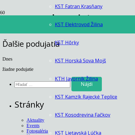
KST Fatran Krasňany
Events by this orga
KST Elektrovod Žilina
Ďalšie podujatia
KST Hôrky
Dnes
KST Horská Sova Mojš
žiadne podujatie
KTH Javorník Žilina
Hľadať:
KST Kamzík Rajecké Teplice
Stránky
KST Kosodrevina Fačkov
Aktuality
Events
Fotogaléria
KST Lietavská Lúčka