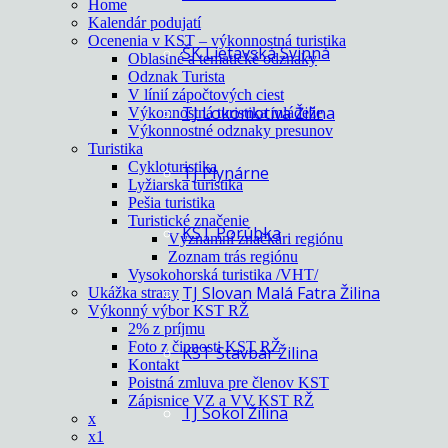
Home
Kalendár podujatí
Ocenenia v KST – výkonnostná turistika
ŠK Lietavská Svinná
Oblastné a tematické odznaky
Odznak Turista
V línií zápočtových ciest
TJ Lokomotíva Žilina
Výkonnostná turistika mládeže
Výkonnostné odznaky presunov
Turistika
Cykloturistika
TJ Plynárne
Lyžiarska turistika
Pešia turistika
Turistické značenie
KST Porúbka
Významní značkári regiónu
Zoznam trás regiónu
Vysokohorská turistika /VHT/
TJ Slovan Malá Fatra Žilina
Ukážka strany
Výkonný výbor KST RŽ
2% z príjmu
Foto z činnosti KST RŽ
KST Stavbár Žilina
Kontakt
Poistná zmluva pre členov KST
Zápisnice VZ a VV KST RŽ
TJ Sokol Žilina
x
x1