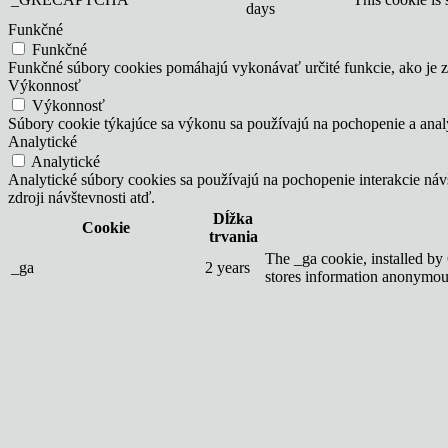
days
Funkčné
Funkčné
Funkčné súbory cookies pomáhajú vykonávať určité funkcie, ako je zd
Výkonnosť
Výkonnosť
Súbory cookie týkajúce sa výkonu sa používajú na pochopenie a ana
Analytické
Analytické
Analytické súbory cookies sa používajú na pochopenie interakcie ná
zdroji návštevnosti atď.
Dĺžka
Cookie
trvania
The _ga cookie, installed by 
_ga
2 years
stores information anonymous
_gat_gtag_UA_152868745_1
1 minute
Set by Google to distinguish 
Installed by Google Analytics
_gid
1 day
the data that are collected i
Reklamné
Reklamné
Reklamné súbory cookie sa používajú na poskytovanie relevantných
informácie na poskytovanie prispôsobených reklám.
Ostatné