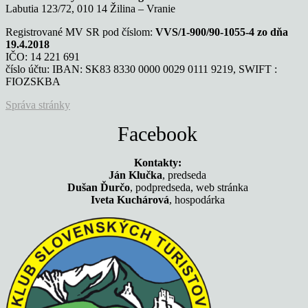
Labutia 123/72, 010 14 Žilina – Vranie
Registrované MV SR pod číslom:
VVS/1-900/90-1055-4 zo dňa
19.4.2018
IČO: 14 221 691
číslo účtu: IBAN: SK83 8330 0000 0029 0111 9219, SWIFT :
FIOZSKBA
Správa stránky
Facebook
Kontakty:
Ján Klučka
, predseda
Dušan Ďurčo
, podpredseda, web stránka
Iveta Kuchárová
, hospodárka