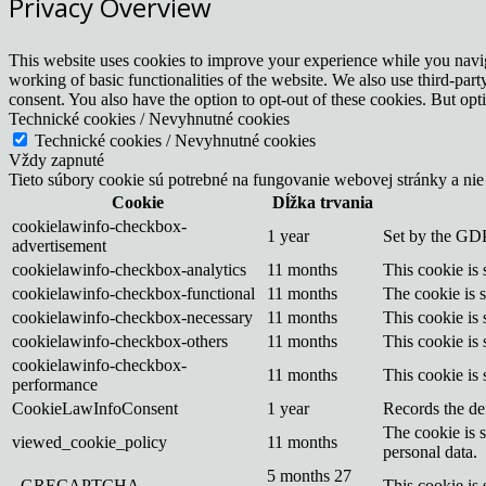
Privacy Overview
This website uses cookies to improve your experience while you navigat
working of basic functionalities of the website. We also use third-pa
consent. You also have the option to opt-out of these cookies. But op
Technické cookies / Nevyhnutné cookies
Technické cookies / Nevyhnutné cookies
Vždy zapnuté
Tieto súbory cookie sú potrebné na fungovanie webovej stránky a nie
Cookie
Dĺžka trvania
cookielawinfo-checkbox-
1 year
Set by the GDP
advertisement
cookielawinfo-checkbox-analytics
11 months
This cookie is
cookielawinfo-checkbox-functional
11 months
The cookie is 
cookielawinfo-checkbox-necessary
11 months
This cookie is
cookielawinfo-checkbox-others
11 months
This cookie is
cookielawinfo-checkbox-
11 months
This cookie is
performance
CookieLawInfoConsent
1 year
Records the def
The cookie is 
viewed_cookie_policy
11 months
personal data.
5 months 27
_GRECAPTCHA
This cookie is 