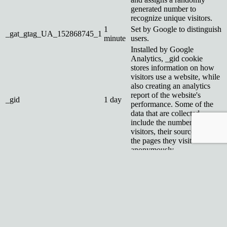
generated number to
recognize unique visitors.
1
Set by Google to distinguish
_gat_gtag_UA_152868745_1
minute
users.
Installed by Google
Analytics, _gid cookie
stores information on how
visitors use a website, while
also creating an analytics
report of the website's
_gid
1 day
performance. Some of the
data that are collected
include the number of
visitors, their source, and
the pages they visit
anonymously.
Reklamné
Reklamné
Reklamné súbory cookie sa používajú na poskytovanie relevantných
reklám a marketingových kampaní návštevníkom. Tieto súbory
cookie sledujú návštevníkov na rôznych webových stránkach a
zhromažďujú informácie na poskytovanie prispôsobených reklám.
Ostatné
Ostatné