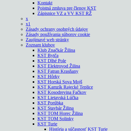
Kontakt
Poistná zmluva pre členov KST
Zápisnice VZ a VV KST RŽ
x
x1
Zásady ochrany osobných údajov
Zásady používania súborov cookie
Zaujímavé web stránky
Zoznam klubov
Klub Značkár Žilina
KST Bytča
KST Dlhé Pole
KST Elektrovod Žilina
KST Fatran Krasňany
KST Hôrky
KST Horská Sova Mojš
KST Kamzík Rajecké Teplice
KST Kosodrevina Fačkov
KST Lietavská Lúčka
KST Porúbka
KST Stavbár Žilina
KST TOM Horec Žilina
KST TOM Solinky
KST Turie
História a súčasnosť KST Turie