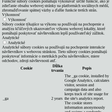
Funkčné súbory cookies pomáhajú vykonávať určité funkcie, ako je
zdieľanie obsahu webovej stránky na platformách sociálnych médií,
zhromažďovanie spätnej väzby a ďalšie funkcie tretích strán.
Výkonnosť
Výkonnosť
Súbory cookie týkajúce sa výkonu sa používajú na pochopenie a
analýzu kľúčových ukazovateľov výkonu webovej lokality, ktoré
pomáhajú poskytovať návštevníkom lepší používateľský zážitok.
Analytické
Analytické
Analytické súbory cookies sa používajú na pochopenie interakcie
návštevníkov s webovou stránkou. Tieto súbory cookies pomáhajú
poskytovať informácie o metrikách počtu návštevníkov, miere
odchodov, zdroji návštevnosti atď.
Dĺžka
Cookie
Popis
trvania
The _ga cookie, installed by
Google Analytics, calculates
visitor, session and
campaign data and also
keeps track of site usage for
_ga
2 years
the site's analytics report.
The cookie stores
information anonymously
and assigns a randomly