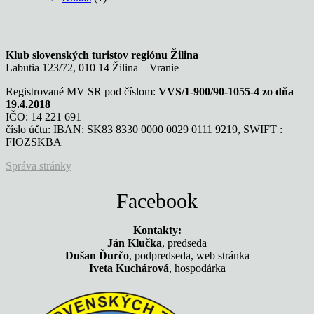
Klub slovenských turistov regiónu Žilina
Labutia 123/72, 010 14 Žilina – Vranie
Registrované MV SR pod číslom:
VVS/1-900/90-1055-4 zo dňa
19.4.2018
IČO: 14 221 691
číslo účtu: IBAN: SK83 8330 0000 0029 0111 9219, SWIFT :
FIOZSKBA
Správa stránky
Facebook
Kontakty:
Ján Klučka
, predseda
Dušan Ďurčo
, podpredseda, web stránka
Iveta Kuchárová
, hospodárka