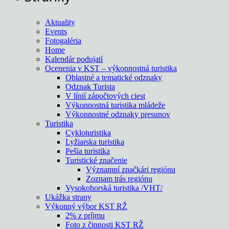
Aktuality
Events
Fotogaléria
Home
Kalendár podujatí
Ocenenia v KST – výkonnostná turistika
Oblastné a tematické odznaky
Odznak Turista
V línií zápočtových ciest
Výkonnostná turistika mládeže
Výkonnostné odznaky presunov
Turistika
Cykloturistika
Lyžiarska turistika
Pešia turistika
Turistické značenie
Významní značkári regiónu
Zoznam trás regiónu
Vysokohorská turistika /VHT/
Ukážka strany
Výkonný výbor KST RŽ
2% z príjmu
Foto z činnosti KST RŽ