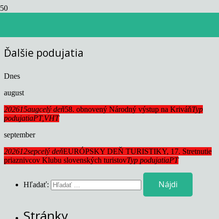
Events by this organizer
Ďalšie podujatia
Dnes
august
2026
15
aug
celý deň
58. obnovený Národný výstup na Kriváň
Typ
podujatia
PT,
VHT
september
2026
12
sep
celý deň
EURÓPSKY DEŇ TURISTIKY, 17. Stretnutie
priaznivcov Klubu slovenských turistov
Typ podujatia
PT
Hľadať:
Stránky