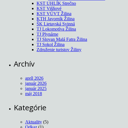
KST UHLÍK Strečno
KST Višňové
KST VÚVT Žilina
KTH Javorník Žilina
ŠK Lietavská Svinná
TJ Lokomotíva Žilina
TJ Plynárne
TJ Slovan Malá Fatra Žilina
TJ Sokol Žilina
Združenie turistov Žiliny
Archív
apríl 2026
január 2026
január 2025
máj 2018
Kategórie
Aktuality
(5)
Odkaz
(1)