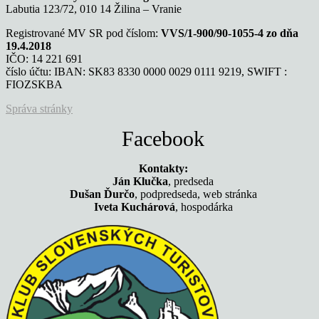
Labutia 123/72, 010 14 Žilina – Vranie
Registrované MV SR pod číslom:
VVS/1-900/90-1055-4 zo dňa
19.4.2018
IČO: 14 221 691
číslo účtu: IBAN: SK83 8330 0000 0029 0111 9219, SWIFT :
FIOZSKBA
Správa stránky
Facebook
Kontakty:
Ján Klučka
, predseda
Dušan Ďurčo
, podpredseda, web stránka
Iveta Kuchárová
, hospodárka