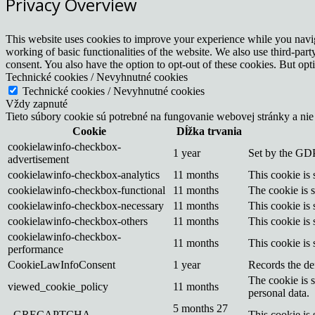
Privacy Overview
This website uses cookies to improve your experience while you navigat
working of basic functionalities of the website. We also use third-pa
consent. You also have the option to opt-out of these cookies. But op
Technické cookies / Nevyhnutné cookies
Technické cookies / Nevyhnutné cookies
Vždy zapnuté
Tieto súbory cookie sú potrebné na fungovanie webovej stránky a nie
Cookie
Dĺžka trvania
cookielawinfo-checkbox-
1 year
Set by the GDP
advertisement
cookielawinfo-checkbox-analytics
11 months
This cookie is
cookielawinfo-checkbox-functional
11 months
The cookie is 
cookielawinfo-checkbox-necessary
11 months
This cookie is
cookielawinfo-checkbox-others
11 months
This cookie is
cookielawinfo-checkbox-
11 months
This cookie is
performance
CookieLawInfoConsent
1 year
Records the def
The cookie is 
viewed_cookie_policy
11 months
personal data.
5 months 27
_GRECAPTCHA
This cookie is 