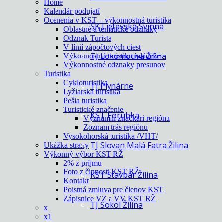
Home
Kalendár podujatí
Ocenenia v KST – výkonnostná turistika
ŠK Lietavská Svinná
Oblastné a tematické odznaky
Odznak Turista
V línií zápočtových ciest
TJ Lokomotíva Žilina
Výkonnostná turistika mládeže
Výkonnostné odznaky presunov
Turistika
Cykloturistika
TJ Plynárne
Lyžiarska turistika
Pešia turistika
Turistické značenie
KST Porúbka
Významní značkári regiónu
Zoznam trás regiónu
Vysokohorská turistika /VHT/
TJ Slovan Malá Fatra Žilina
Ukážka strany
Výkonný výbor KST RŽ
2% z príjmu
Foto z činnosti KST RŽ
KST Stavbár Žilina
Kontakt
Poistná zmluva pre členov KST
Zápisnice VZ a VV KST RŽ
TJ Sokol Žilina
x
x1