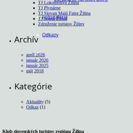
TJ Lokomotíva Žilina
TJ Plynárne
TJ Slovan Malá Fatra Žilina
Fotogalérie
TJ Sokol Žilina
Združenie turistov Žiliny
Odkazy
Archív
apríl 2026
január 2026
január 2025
máj 2018
Kategórie
Aktuality
(5)
Odkaz
(1)
Klub slovenských turistov regiónu Žilina