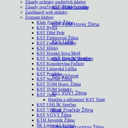
Zásady ochrany osobných údajov
KST TOM Solinky
Zásady používania súborov cookie
Zaujímavé web stránky
Zoznam klubov
Klub Značkár Žilina
KST TOM Horec Žilina
KST Bytča
KST Dlhé Pole
KST Elektrovod Žilina
KST Turie
KST Fatran Krasňany
KST Hôrky
KST Horská Sova Mojš
KST UHLÍK Strečno
KST Kamzík Rajecké Teplice
KST Kosodrevina Fačkov
KST Lietavská Lúčka
KST Porúbka
KST Višňové
KST Stavbár Žilina
KST TOM Horec Žilina
KST TOM Solinky
KST VÚVT Žilina
KST Turie
História a súčasnosť KST Turie
KST UHLÍK Strečno
Klub Značkár Žilina
KST Višňové
KST VÚVT Žilina
KTH Javorník Žilina
ŠK Lietavská Svinná
Združenie turistov Žiliny