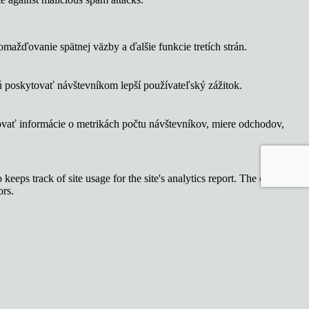
ažďovanie spätnej väzby a ďalšie funkcie tretích strán.
 poskytovať návštevníkom lepší používateľský zážitok.
ovať informácie o metrikách počtu návštevníkov, miere odchodov,
keeps track of site usage for the site's analytics report. The cookie
ors.
lso creating an analytics report of the website's performance. Some of
ymously.
 sledujú návštevníkov na rôznych webových stránkach a zhromažďujú