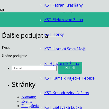
KST Fatran Krasňany
Events by this orga
KST Elektrovod Žilina
Ďalšie podujatia
KST Hôrky
Dnes
KST Horská Sova Mojš
žiadne podujatie
KTH Javorník Žilina
Hľadať:
KST Kamzík Rajecké Teplice
Stránky
KST Kosodrevina Fačkov
Aktuality
Events
Fotogaléria
KST Lietavská Lúčka