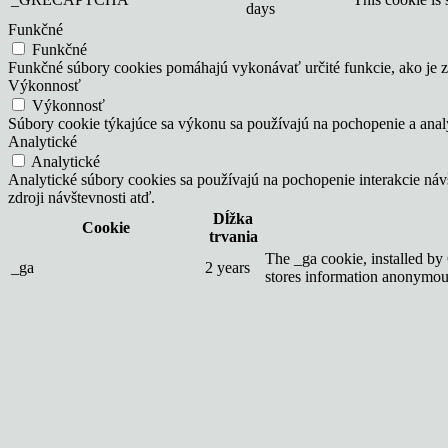
days
Funkčné
Funkčné
Funkčné súbory cookies pomáhajú vykonávať určité funkcie, ako je zd
Výkonnosť
Výkonnosť
Súbory cookie týkajúce sa výkonu sa používajú na pochopenie a ana
Analytické
Analytické
Analytické súbory cookies sa používajú na pochopenie interakcie ná
zdroji návštevnosti atď.
Dĺžka
Cookie
trvania
The _ga cookie, installed by 
_ga
2 years
stores information anonymous
_gat_gtag_UA_152868745_1
1 minute
Set by Google to distinguish 
Installed by Google Analytics
_gid
1 day
the data that are collected i
Reklamné
Reklamné
Reklamné súbory cookie sa používajú na poskytovanie relevantných
informácie na poskytovanie prispôsobených reklám.
Ostatné