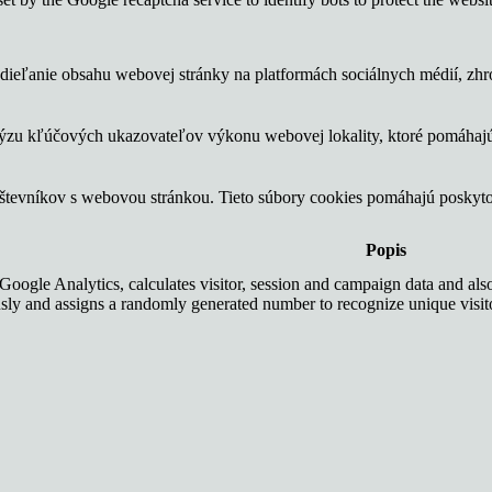
ieľanie obsahu webovej stránky na platformách sociálnych médií, zhrom
lýzu kľúčových ukazovateľov výkonu webovej lokality, ktoré pomáhajú
vštevníkov s webovou stránkou. Tieto súbory cookies pomáhajú poskyt
Popis
Google Analytics, calculates visitor, session and campaign data and also 
ly and assigns a randomly generated number to recognize unique visit
users.
, _gid cookie stores information on how visitors use a website, while a
nclude the number of visitors, their source, and the pages they visit anon
 reklám a marketingových kampaní návštevníkom. Tieto súbory cookie