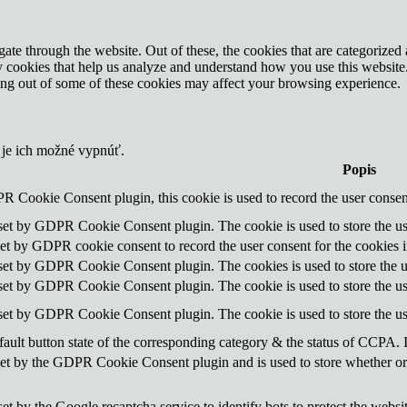
e through the website. Out of these, the cookies that are categorized a
rty cookies that help us analyze and understand how you use this websit
ting out of some of these cookies may affect your browsing experience.
 je ich možné vypnúť.
Popis
R Cookie Consent plugin, this cookie is used to record the user consent
 set by GDPR Cookie Consent plugin. The cookie is used to store the use
set by GDPR cookie consent to record the user consent for the cookies i
 set by GDPR Cookie Consent plugin. The cookies is used to store the u
 set by GDPR Cookie Consent plugin. The cookie is used to store the use
 set by GDPR Cookie Consent plugin. The cookie is used to store the us
ault button state of the corresponding category & the status of CCPA. 
set by the GDPR Cookie Consent plugin and is used to store whether or n
set by the Google recaptcha service to identify bots to protect the websi