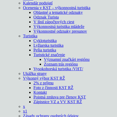
Kalendár podujatí
Ocenenia v KST – výkonnostná turistika
Oblastné a tematické odznaky
Odznak Turista
V línií zápočtových ciest
Výkonnostná turistika mládeže
Výkonnostné odznaky presunov
Turistika
Cykloturistika
Lyžiarska turistika
Pešia turistika
Turistické značenie
Významní značkári regiónu
Zoznam trás regiónu
Vysokohorská turistika /VHT/
Ukážka strany
Výkonný výbor KST RŽ
2% z príjmu
Foto z činnosti KST RŽ
Kontakt
Poistná zmluva pre členov KST
Zápisnice VZ a VV KST RŽ
x
x1
Zásady ochrany osobných údajov