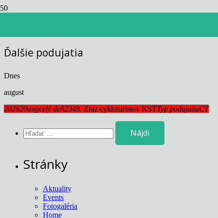
Events by this organizer
Ďalšie podujatia
Dnes
august
2026
20
aug
celý deň
23
48. Zraz cykloturistov KST
Typ podujatia
CT
Hľadať:
Stránky
Aktuality
Events
Fotogaléria
Home