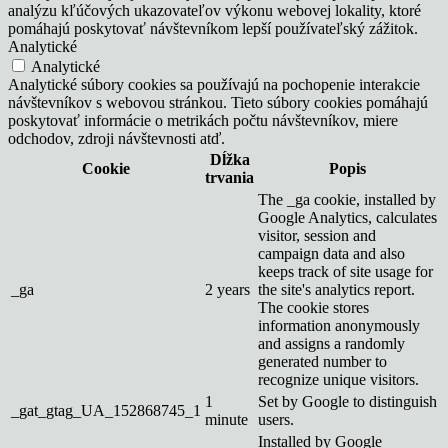
analýzu kľúčových ukazovateľov výkonu webovej lokality, ktoré
pomáhajú poskytovať návštevníkom lepší používateľský zážitok.
Analytické
Analytické
Analytické súbory cookies sa používajú na pochopenie interakcie
návštevníkov s webovou stránkou. Tieto súbory cookies pomáhajú
poskytovať informácie o metrikách počtu návštevníkov, miere
odchodov, zdroji návštevnosti atď.
Dĺžka
Cookie
Popis
trvania
The _ga cookie, installed by
Google Analytics, calculates
visitor, session and
campaign data and also
keeps track of site usage for
_ga
2 years
the site's analytics report.
The cookie stores
information anonymously
and assigns a randomly
generated number to
recognize unique visitors.
1
Set by Google to distinguish
_gat_gtag_UA_152868745_1
minute
users.
Installed by Google