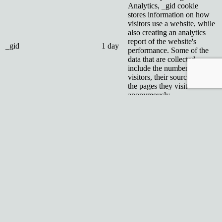
Analytics, _gid cookie
stores information on how
visitors use a website, while
also creating an analytics
report of the website's
_gid
1 day
performance. Some of the
data that are collected
include the number of
visitors, their source, and
the pages they visit
anonymously.
Reklamné
Reklamné
Reklamné súbory cookie sa používajú na poskytovanie relevantných
reklám a marketingových kampaní návštevníkom. Tieto súbory
cookie sledujú návštevníkov na rôznych webových stránkach a
zhromažďujú informácie na poskytovanie prispôsobených reklám.
Ostatné
Ostatné
Ostatné nekategorizované súbory cookie sú tie, ktoré sa analyzujú a
zatiaľ neboli zaradené do kategórie.
Cookie
Typ
Dĺžka trvania
Popis
__wpdm_client
session
No description
ULOŽIŤ A PRIJAŤ