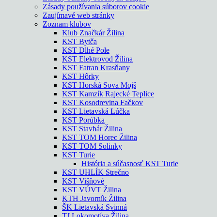
Zásady používania súborov cookie
Zaujímavé web stránky
Zoznam klubov
Klub Značkár Žilina
KST Bytča
KST Dlhé Pole
KST Elektrovod Žilina
KST Fatran Krasňany
KST Hôrky
KST Horská Sova Mojš
KST Kamzík Rajecké Teplice
KST Kosodrevina Fačkov
KST Lietavská Lúčka
KST Porúbka
KST Stavbár Žilina
KST TOM Horec Žilina
KST TOM Solinky
KST Turie
História a súčasnosť KST Turie
KST UHLÍK Strečno
KST Višňové
KST VÚVT Žilina
KTH Javorník Žilina
ŠK Lietavská Svinná
TJ Lokomotíva Žilina