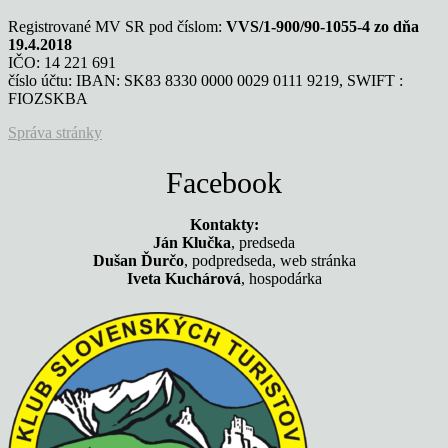
Registrované MV SR pod číslom:
VVS/1-900/90-1055-4 zo dňa
19.4.2018
IČO: 14 221 691
číslo účtu: IBAN: SK83 8330 0000 0029 0111 9219, SWIFT :
FIOZSKBA
Správa stránky
Facebook
Kontakty:
Ján Klučka
, predseda
Dušan Ďurčo
, podpredseda, web stránka
Iveta Kuchárová
, hospodárka