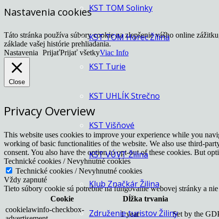
KST TOM Solinky
Nastavenia cookies
Táto stránka používa súbory cookie na zlepšenie vášho online zážitk
KST TOM Horec Žilina
základe vašej histórie prehliadania.
Nastavenia
Prijať
Prijať všetky
Viac Info
KST Turie
Close
KST UHLÍK Strečno
Privacy Overview
KST Višňové
This website uses cookies to improve your experience while you navigat
working of basic functionalities of the website. We also use third-pa
consent. You also have the option to opt-out of these cookies. But op
KST VÚVT Žilina
Technické cookies / Nevyhnutné cookies
Technické cookies / Nevyhnutné cookies
Vždy zapnuté
Klub Značkár Žilina
Tieto súbory cookie sú potrebné na fungovanie webovej stránky a nie
Cookie
Dĺžka trvania
cookielawinfo-checkbox-
Združenie turistov Žiliny
1 year
Set by the GDP
advertisement