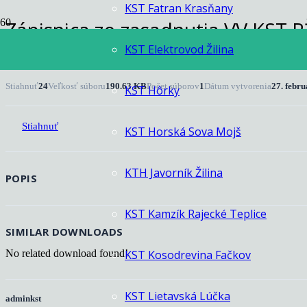
KST Fatran Krasňany
Zápisnica zo zasadnutia VV KST R
KST Elektrovod Žilina
Domovská stránka
Zápisnica zo zasadnutia VV KST RŽ dňa 4.6.2018
Stiahnuť
24
Veľkosť súboru
190.63 KB
Počet súborov
1
Dátum vytvorenia
27. febr
KST Hôrky
Stiahnuť
KST Horská Sova Mojš
KTH Javorník Žilina
POPIS
KST Kamzík Rajecké Teplice
SIMILAR DOWNLOADS
No related download found!
KST Kosodrevina Fačkov
KST Lietavská Lúčka
adminkst