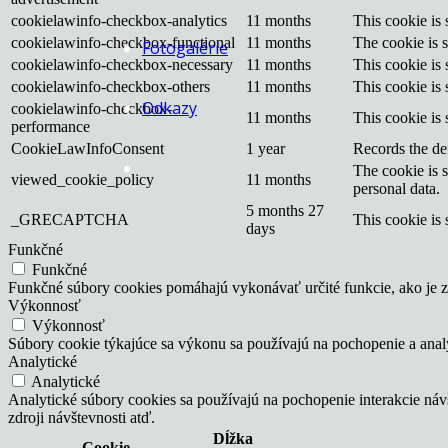
cookielawinfo-checkbox-analytics
11 months
This cookie is
cookielawinfo-checkbox-functional
11 months
The cookie is 
Fotogalérie
cookielawinfo-checkbox-necessary
11 months
This cookie is
cookielawinfo-checkbox-others
11 months
This cookie is
Odkazy
cookielawinfo-checkbox-
11 months
This cookie is
performance
CookieLawInfoConsent
1 year
Records the def
The cookie is 
viewed_cookie_policy
11 months
personal data.
5 months 27
_GRECAPTCHA
This cookie is 
days
Funkčné
Funkčné
Funkčné súbory cookies pomáhajú vykonávať určité funkcie, ako je zd
Výkonnosť
Výkonnosť
Súbory cookie týkajúce sa výkonu sa používajú na pochopenie a ana
Analytické
Analytické
Analytické súbory cookies sa používajú na pochopenie interakcie ná
zdroji návštevnosti atď.
Dĺžka
Cookie