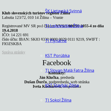
ŠK Lietavská Svinná
Klub slovenských turistov regiónu Žilina
Labutia 123/72, 010 14 Žilina – Vranie
TJ Lokomotíva Žilina
Registrované MV SR pod číslom:
VVS/1-900/90-1055-4 zo dňa
19.4.2018
IČO: 14 221 691
číslo účtu: IBAN: SK83 8330 0000 0029 0111 9219, SWIFT :
TJ Plynárne
FIOZSKBA
Správa stránky
KST Porúbka
Facebook
TJ Slovan Malá Fatra Žilina
Kontakty:
Ján Klučka
, predseda
Dušan Ďurčo
, podpredseda, web stránka
KST Stavbár Žilina
Iveta Kuchárová
, hospodárka
TJ Sokol Žilina