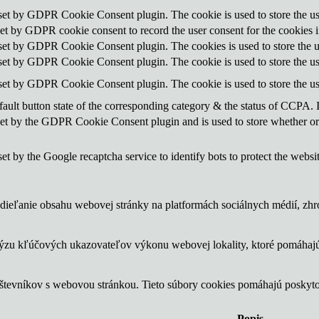
 set by GDPR Cookie Consent plugin. The cookie is used to store the use
set by GDPR cookie consent to record the user consent for the cookies i
 set by GDPR Cookie Consent plugin. The cookies is used to store the u
 set by GDPR Cookie Consent plugin. The cookie is used to store the use
 set by GDPR Cookie Consent plugin. The cookie is used to store the us
ault button state of the corresponding category & the status of CCPA. 
set by the GDPR Cookie Consent plugin and is used to store whether or n
set by the Google recaptcha service to identify bots to protect the websi
ieľanie obsahu webovej stránky na platformách sociálnych médií, zhrom
lýzu kľúčových ukazovateľov výkonu webovej lokality, ktoré pomáhajú
vštevníkov s webovou stránkou. Tieto súbory cookies pomáhajú poskyt
Popis