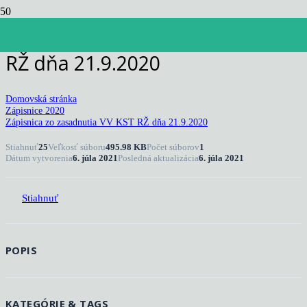
Zápisnica zo zasadnutia VV KST
RŽ dňa 21.9.2020
Domovská stránka
Zápisnice 2020
Zápisnica zo zasadnutia VV KST RŽ dňa 21.9.2020
Stiahnuť
25
Veľkosť súboru
495.98 KB
Počet súborov
1
Dátum vytvorenia
6. júla 2021
Posledná aktualizácia
6. júla 2021
Stiahnuť
POPIS
KATEGÓRIE & TAGS