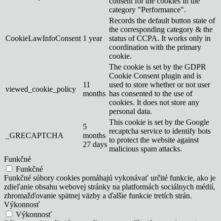
consent for the cookies in the
category "Performance".
Records the default button state of
the corresponding category & the
CookieLawInfoConsent
1 year
status of CCPA. It works only in
coordination with the primary
cookie.
The cookie is set by the GDPR
Cookie Consent plugin and is
11
used to store whether or not user
viewed_cookie_policy
months
has consented to the use of
cookies. It does not store any
personal data.
This cookie is set by the Google
5
recaptcha service to identify bots
_GRECAPTCHA
months
to protect the website against
27 days
malicious spam attacks.
Funkčné
Funkčné
Funkčné súbory cookies pomáhajú vykonávať určité funkcie, ako je
zdieľanie obsahu webovej stránky na platformách sociálnych médií,
zhromažďovanie spätnej väzby a ďalšie funkcie tretích strán.
Výkonnosť
Výkonnosť