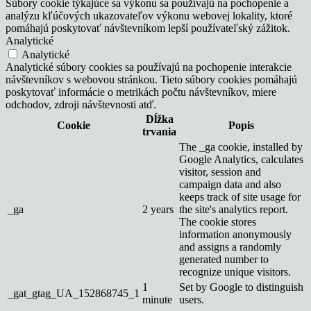
Súbory cookie týkajúce sa výkonu sa používajú na pochopenie a
analýzu kľúčových ukazovateľov výkonu webovej lokality, ktoré
pomáhajú poskytovať návštevníkom lepší používateľský zážitok.
Analytické
Analytické
Analytické súbory cookies sa používajú na pochopenie interakcie
návštevníkov s webovou stránkou. Tieto súbory cookies pomáhajú
poskytovať informácie o metrikách počtu návštevníkov, miere
odchodov, zdroji návštevnosti atď.
Dĺžka
Cookie
Popis
trvania
The _ga cookie, installed by
Google Analytics, calculates
visitor, session and
campaign data and also
keeps track of site usage for
_ga
2 years
the site's analytics report.
The cookie stores
information anonymously
and assigns a randomly
generated number to
recognize unique visitors.
1
Set by Google to distinguish
_gat_gtag_UA_152868745_1
minute
users.