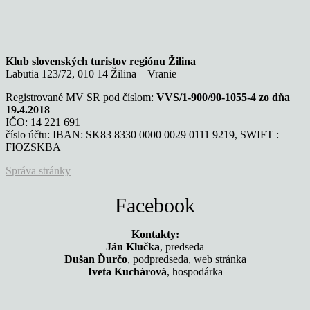
Klub slovenských turistov regiónu Žilina
Labutia 123/72, 010 14 Žilina – Vranie
Registrované MV SR pod číslom:
VVS/1-900/90-1055-4 zo dňa
19.4.2018
IČO: 14 221 691
číslo účtu: IBAN: SK83 8330 0000 0029 0111 9219, SWIFT :
FIOZSKBA
Správa stránky
Facebook
Kontakty:
Ján Klučka
, predseda
Dušan Ďurčo
, podpredseda, web stránka
Iveta Kuchárová
, hospodárka