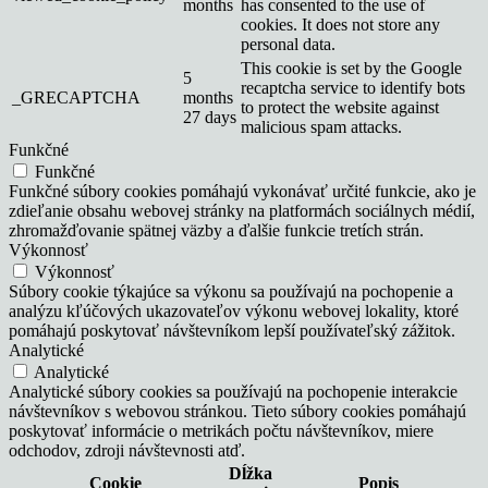
months
has consented to the use of
cookies. It does not store any
personal data.
This cookie is set by the Google
5
recaptcha service to identify bots
_GRECAPTCHA
months
to protect the website against
27 days
malicious spam attacks.
Funkčné
Funkčné
Funkčné súbory cookies pomáhajú vykonávať určité funkcie, ako je
zdieľanie obsahu webovej stránky na platformách sociálnych médií,
zhromažďovanie spätnej väzby a ďalšie funkcie tretích strán.
Výkonnosť
Výkonnosť
Súbory cookie týkajúce sa výkonu sa používajú na pochopenie a
analýzu kľúčových ukazovateľov výkonu webovej lokality, ktoré
pomáhajú poskytovať návštevníkom lepší používateľský zážitok.
Analytické
Analytické
Analytické súbory cookies sa používajú na pochopenie interakcie
návštevníkov s webovou stránkou. Tieto súbory cookies pomáhajú
poskytovať informácie o metrikách počtu návštevníkov, miere
odchodov, zdroji návštevnosti atď.
Dĺžka
Cookie
Popis