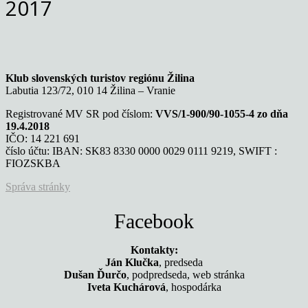
2017
Klub slovenských turistov regiónu Žilina
Labutia 123/72, 010 14 Žilina – Vranie
Registrované MV SR pod číslom:
VVS/1-900/90-1055-4 zo dňa
19.4.2018
IČO: 14 221 691
číslo účtu: IBAN: SK83 8330 0000 0029 0111 9219, SWIFT :
FIOZSKBA
Správa stránky
Facebook
Kontakty:
Ján Klučka
, predseda
Dušan Ďurčo
, podpredseda, web stránka
Iveta Kuchárová
, hospodárka