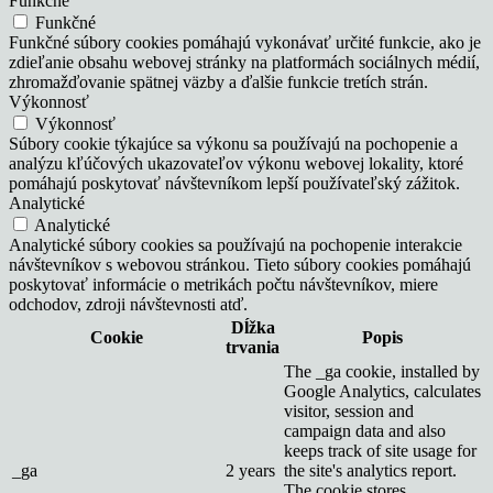
Funkčné
Funkčné
Funkčné súbory cookies pomáhajú vykonávať určité funkcie, ako je
zdieľanie obsahu webovej stránky na platformách sociálnych médií,
zhromažďovanie spätnej väzby a ďalšie funkcie tretích strán.
Výkonnosť
Výkonnosť
Súbory cookie týkajúce sa výkonu sa používajú na pochopenie a
analýzu kľúčových ukazovateľov výkonu webovej lokality, ktoré
pomáhajú poskytovať návštevníkom lepší používateľský zážitok.
Analytické
Analytické
Analytické súbory cookies sa používajú na pochopenie interakcie
návštevníkov s webovou stránkou. Tieto súbory cookies pomáhajú
poskytovať informácie o metrikách počtu návštevníkov, miere
odchodov, zdroji návštevnosti atď.
Dĺžka
Cookie
Popis
trvania
The _ga cookie, installed by
Google Analytics, calculates
visitor, session and
campaign data and also
keeps track of site usage for
_ga
2 years
the site's analytics report.
The cookie stores