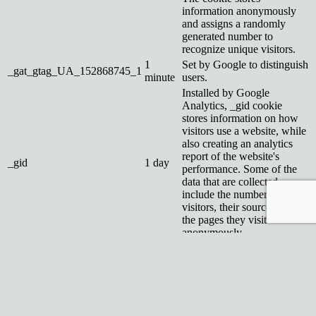
information anonymously
and assigns a randomly
generated number to
recognize unique visitors.
1
Set by Google to distinguish
_gat_gtag_UA_152868745_1
minute
users.
Installed by Google
Analytics, _gid cookie
stores information on how
visitors use a website, while
also creating an analytics
report of the website's
_gid
1 day
performance. Some of the
data that are collected
include the number of
visitors, their source, and
the pages they visit
anonymously.
Reklamné
Reklamné
Reklamné súbory cookie sa používajú na poskytovanie relevantných
reklám a marketingových kampaní návštevníkom. Tieto súbory
cookie sledujú návštevníkov na rôznych webových stránkach a
zhromažďujú informácie na poskytovanie prispôsobených reklám.