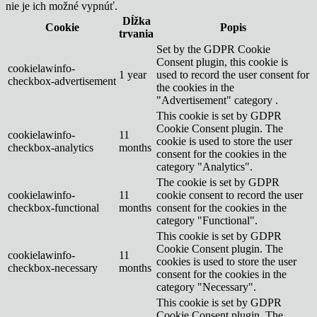
nie je ich možné vypnúť.
Dĺžka
Cookie
Popis
trvania
Set by the GDPR Cookie
Consent plugin, this cookie is
cookielawinfo-
1 year
used to record the user consent for
checkbox-advertisement
the cookies in the
"Advertisement" category .
This cookie is set by GDPR
Cookie Consent plugin. The
cookielawinfo-
11
cookie is used to store the user
checkbox-analytics
months
consent for the cookies in the
category "Analytics".
The cookie is set by GDPR
cookielawinfo-
11
cookie consent to record the user
checkbox-functional
months
consent for the cookies in the
category "Functional".
This cookie is set by GDPR
Cookie Consent plugin. The
cookielawinfo-
11
cookies is used to store the user
checkbox-necessary
months
consent for the cookies in the
category "Necessary".
This cookie is set by GDPR
Cookie Consent plugin. The