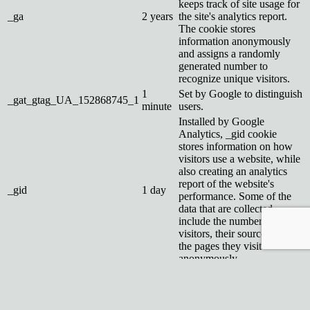
keeps track of site usage for
_ga
2 years
the site's analytics report.
The cookie stores
information anonymously
and assigns a randomly
generated number to
recognize unique visitors.
1
Set by Google to distinguish
_gat_gtag_UA_152868745_1
minute
users.
Installed by Google
Analytics, _gid cookie
stores information on how
visitors use a website, while
also creating an analytics
report of the website's
_gid
1 day
performance. Some of the
data that are collected
include the number of
visitors, their source, and
the pages they visit
anonymously.
Reklamné
Reklamné
Reklamné súbory cookie sa používajú na poskytovanie relevantných