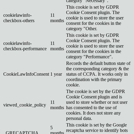
category "Necessary".
This cookie is set by GDPR
Cookie Consent plugin. The
cookielawinfo-
11
cookie is used to store the user
checkbox-others
months
consent for the cookies in the
category "Other.
This cookie is set by GDPR
Cookie Consent plugin. The
cookielawinfo-
11
cookie is used to store the user
checkbox-performance
months
consent for the cookies in the
category "Performance".
Records the default button state of
the corresponding category & the
CookieLawInfoConsent
1 year
status of CCPA. It works only in
coordination with the primary
cookie.
The cookie is set by the GDPR
Cookie Consent plugin and is
11
used to store whether or not user
viewed_cookie_policy
months
has consented to the use of
cookies. It does not store any
personal data.
This cookie is set by the Google
5
recaptcha service to identify bots
_GRECAPTCHA
months