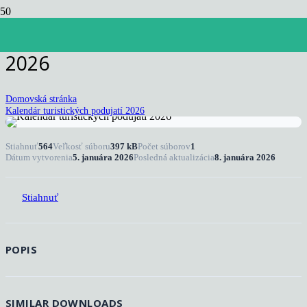
Kalendár turistických podujatí
2026
Domovská stránka
Kalendár turistických podujatí 2026
Stiahnuť
564
Veľkosť súboru
397 kB
Počet súborov
1
Dátum vytvorenia
5. januára 2026
Posledná aktualizácia
8. januára 2026
Stiahnuť
POPIS
SIMILAR DOWNLOADS