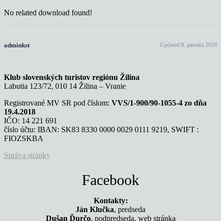
No related download found!
adminkst
Updated 8. januára 2026
Klub slovenských turistov regiónu Žilina
Labutia 123/72, 010 14 Žilina – Vranie
Registrované MV SR pod číslom:
VVS/1-900/90-1055-4 zo dňa
19.4.2018
IČO: 14 221 691
číslo účtu: IBAN: SK83 8330 0000 0029 0111 9219, SWIFT :
FIOZSKBA
Správa stránky
Facebook
Kontakty:
Ján Klučka
, predseda
Dušan Ďurčo
, podpredseda, web stránka