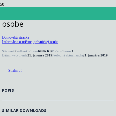
Informácia o určenej právnickej
osobe
Domovská stránka
Informácia o určenej právnickej osobe
Stiahnuť
5
Veľkosť súboru
69.86 KB
Počet súborov
1
Dátum vytvorenia
21. januára 2019
Posledná aktualizácia
21. januára 2019
Stiahnuť
POPIS
SIMILAR DOWNLOADS