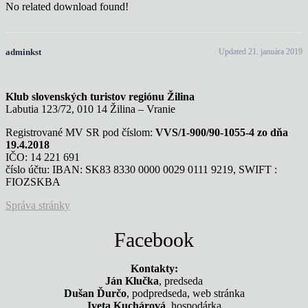
No related download found!
adminkst
Updated 21. januára 2019
Klub slovenských turistov regiónu Žilina
Labutia 123/72, 010 14 Žilina – Vranie
Registrované MV SR pod číslom:
VVS/1-900/90-1055-4 zo dňa
19.4.2018
IČO: 14 221 691
číslo účtu: IBAN: SK83 8330 0000 0029 0111 9219, SWIFT :
FIOZSKBA
Správa stránky
Facebook
Kontakty:
Ján Klučka
, predseda
Dušan Ďurčo
, podpredseda, web stránka
Iveta Kuchárová
, hospodárka