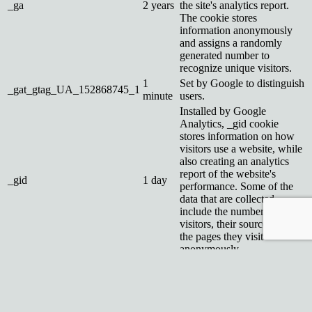
_ga
2 years
the site's analytics report.
The cookie stores
information anonymously
and assigns a randomly
generated number to
recognize unique visitors.
1
Set by Google to distinguish
_gat_gtag_UA_152868745_1
minute
users.
Installed by Google
Analytics, _gid cookie
stores information on how
visitors use a website, while
also creating an analytics
report of the website's
_gid
1 day
performance. Some of the
data that are collected
include the number of
visitors, their source, and
the pages they visit
anonymously.
Reklamné
Reklamné
Reklamné súbory cookie sa používajú na poskytovanie relevantných
reklám a marketingových kampaní návštevníkom. Tieto súbory