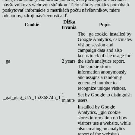
návštevníkov s webovou stránkou. Tieto súbory cookies pomáhajú
poskytovať informácie o metrikách počtu návštevníkov, miere
odchodov, zdroji návštevnosti atď.
Dĺžka
Cookie
Popis
trvania
The _ga cookie, installed by
Google Analytics, calculates
visitor, session and
campaign data and also
keeps track of site usage for
_ga
2 years
the site's analytics report.
The cookie stores
information anonymously
and assigns a randomly
generated number to
recognize unique visitors.
1
Set by Google to distinguish
_gat_gtag_UA_152868745_1
minute
users.
Installed by Google
Analytics, _gid cookie
stores information on how
visitors use a website, while
also creating an analytics
report of the website's