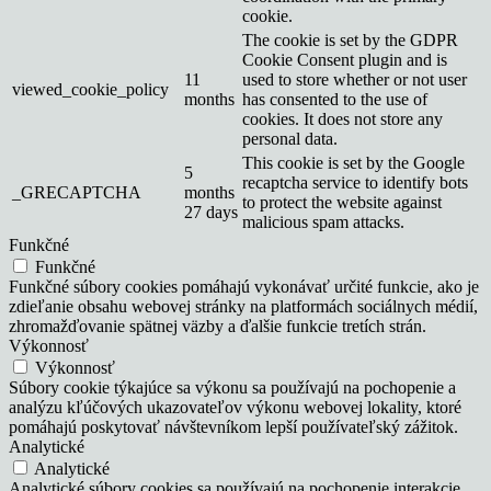
cookie.
The cookie is set by the GDPR
Cookie Consent plugin and is
11
used to store whether or not user
viewed_cookie_policy
months
has consented to the use of
cookies. It does not store any
personal data.
This cookie is set by the Google
5
recaptcha service to identify bots
_GRECAPTCHA
months
to protect the website against
27 days
malicious spam attacks.
Funkčné
Funkčné
Funkčné súbory cookies pomáhajú vykonávať určité funkcie, ako je
zdieľanie obsahu webovej stránky na platformách sociálnych médií,
zhromažďovanie spätnej väzby a ďalšie funkcie tretích strán.
Výkonnosť
Výkonnosť
Súbory cookie týkajúce sa výkonu sa používajú na pochopenie a
analýzu kľúčových ukazovateľov výkonu webovej lokality, ktoré
pomáhajú poskytovať návštevníkom lepší používateľský zážitok.
Analytické
Analytické
Analytické súbory cookies sa používajú na pochopenie interakcie