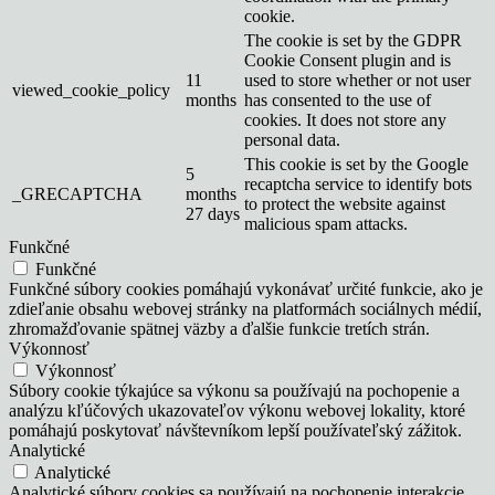
cookie.
The cookie is set by the GDPR
Cookie Consent plugin and is
11
used to store whether or not user
viewed_cookie_policy
months
has consented to the use of
cookies. It does not store any
personal data.
This cookie is set by the Google
5
recaptcha service to identify bots
_GRECAPTCHA
months
to protect the website against
27 days
malicious spam attacks.
Funkčné
Funkčné
Funkčné súbory cookies pomáhajú vykonávať určité funkcie, ako je
zdieľanie obsahu webovej stránky na platformách sociálnych médií,
zhromažďovanie spätnej väzby a ďalšie funkcie tretích strán.
Výkonnosť
Výkonnosť
Súbory cookie týkajúce sa výkonu sa používajú na pochopenie a
analýzu kľúčových ukazovateľov výkonu webovej lokality, ktoré
pomáhajú poskytovať návštevníkom lepší používateľský zážitok.
Analytické
Analytické
Analytické súbory cookies sa používajú na pochopenie interakcie