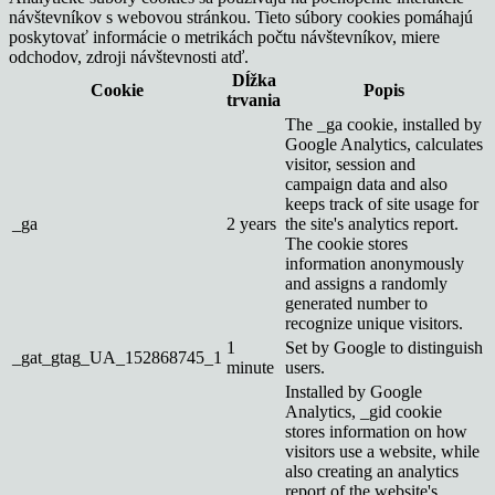
návštevníkov s webovou stránkou. Tieto súbory cookies pomáhajú
poskytovať informácie o metrikách počtu návštevníkov, miere
odchodov, zdroji návštevnosti atď.
Dĺžka
Cookie
Popis
trvania
The _ga cookie, installed by
Google Analytics, calculates
visitor, session and
campaign data and also
keeps track of site usage for
_ga
2 years
the site's analytics report.
The cookie stores
information anonymously
and assigns a randomly
generated number to
recognize unique visitors.
1
Set by Google to distinguish
_gat_gtag_UA_152868745_1
minute
users.
Installed by Google
Analytics, _gid cookie
stores information on how
visitors use a website, while
also creating an analytics
report of the website's